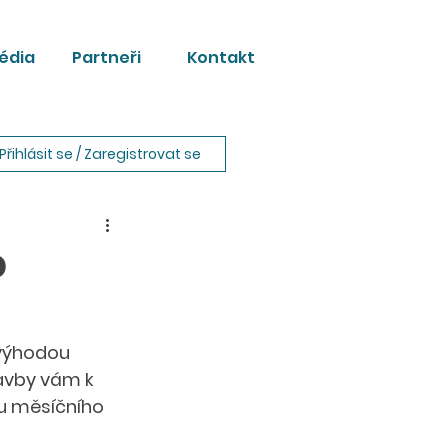
édia
Partneři
Kontakt
Přihlásit se / Zaregistrovat se
o
 výhodou 
avby vám k 
ou měsíčního 