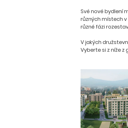
Své nové bydlení m
různých místech v Č
různé fázi rozestav
V jakých družstevn
Vyberte si z níže z 