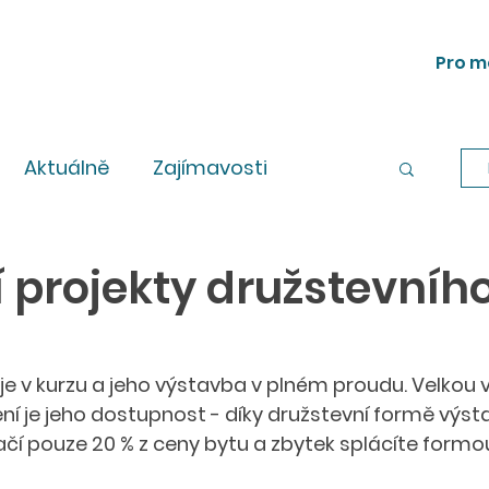
Pro m
Aktuálně
Zajímavosti
Workshopy
Legislativa
 projekty družstevníh
 je v kurzu a jeho výstavba v plném proudu. Velkou
ní je jeho dostupnost - díky družstevní formě výst
tačí pouze 20 % z ceny bytu a zbytek splácíte form