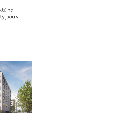
ktů na 
ty jsou v 