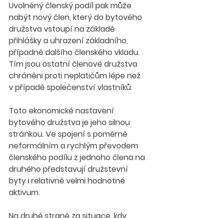
Uvolněný členský podíl pak může 
nabýt nový člen, který do bytového 
družstva vstoupí na základě 
přihlášky a uhrazení základního, 
případně dalšího členského vkladu. 
Tím jsou ostatní členové družstva 
chráněni proti neplatičům lépe než 
v případě společenství vlastníků.
Toto ekonomické nastavení 
bytového družstva je jeho silnou 
stránkou. Ve spojení s poměrně 
neformálním a rychlým převodem 
členského podílu z jednoho člena na 
druhého představují družstevní 
byty i relativně velmi hodnotné 
aktivum.
Na druhé straně za situace, kdy 