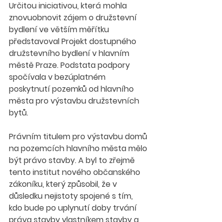
Určitou iniciativou, která mohla 
znovuobnovit zájem o družstevní 
bydlení ve větším měřítku 
představoval Projekt dostupného 
družstevního bydlení v hlavním 
městě Praze. Podstata podpory 
spočívala v bezúplatném 
poskytnutí pozemků od hlavního 
města pro výstavbu družstevních 
bytů.
Právním titulem pro výstavbu domů 
na pozemcích hlavního města mělo 
být právo stavby. A byl to zřejmě 
tento institut nového občanského 
zákoníku, který způsobil, že v 
důsledku nejistoty spojené s tím, 
kdo bude po uplynutí doby trvání 
práva stavby vlastníkem stavby a 