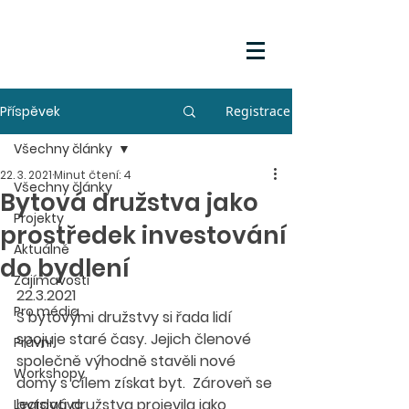
Příspěvek
Registrace
Všechny články
22. 3. 2021
Minut čtení: 4
Všechny články
Bytová družstva jako
Projekty
prostředek investování
Aktuálně
do bydlení
Zajímavosti
22.3.2021
Pro média
S bytovými družstvy si řada lidí 
spojuje staré časy. Jejich členové 
Právní
společně výhodně stavěli nové 
Workshopy
domy s cílem získat byt.  Zároveň se 
bytová družstva projevila jako 
Legislativa