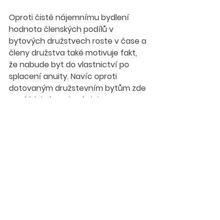
Oproti čistě nájemnímu bydlení 
hodnota členských podílů v 
bytových družstvech roste v čase a 
členy družstva také motivuje fakt, 
že nabude byt do vlastnictví po 
splacení anuity. Navíc oproti 
dotovaným družstevním bytům zde 
není žádná povinná doba, po 
kterou družstvo nesmí byty do 
vlastnictví svých členů převádět.
Bytové družstvo jako prostředek pro 
investici
Silná konkurence na trhu realitních 
kanceláří a přebytek volných 
finančních prostředků vytváří 
prostor pro nové produkty a využití 