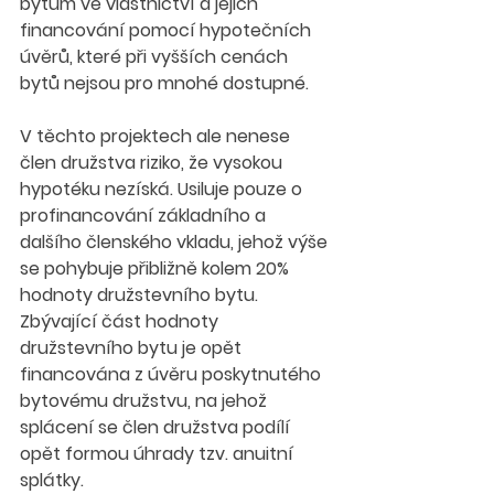
bytům ve vlastnictví a jejich 
financování pomocí hypotečních 
úvěrů, které při vyšších cenách 
bytů nejsou pro mnohé dostupné.
V těchto projektech ale nenese 
člen družstva riziko, že vysokou 
hypotéku nezíská. Usiluje pouze o 
profinancování základního a 
dalšího členského vkladu, jehož výše 
se pohybuje přibližně kolem 20% 
hodnoty družstevního bytu. 
Zbývající část hodnoty 
družstevního bytu je opět 
financována z úvěru poskytnutého 
bytovému družstvu, na jehož 
splácení se člen družstva podílí 
opět formou úhrady tzv. anuitní 
splátky.