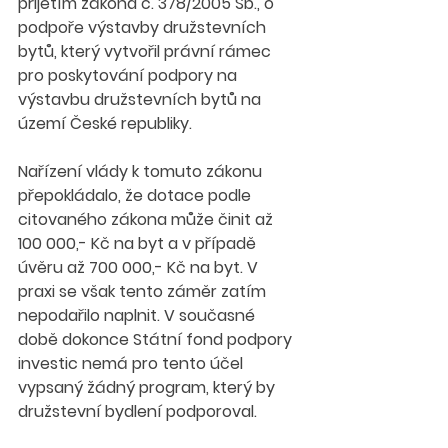
přijetím zákona č. 378/2005 Sb., o 
podpoře výstavby družstevních 
bytů, který vytvořil právní rámec 
pro poskytování podpory na 
výstavbu družstevních bytů na 
území České republiky.
Nařízení vlády k tomuto zákonu 
přepokládalo, že dotace podle 
citovaného zákona může činit až 
100 000,- Kč na byt a v případě 
úvěru až 700 000,- Kč na byt. V 
praxi se však tento záměr zatím 
nepodařilo naplnit. V současné 
době dokonce Státní fond podpory 
investic nemá pro tento účel 
vypsaný žádný program, který by 
družstevní bydlení podporoval.