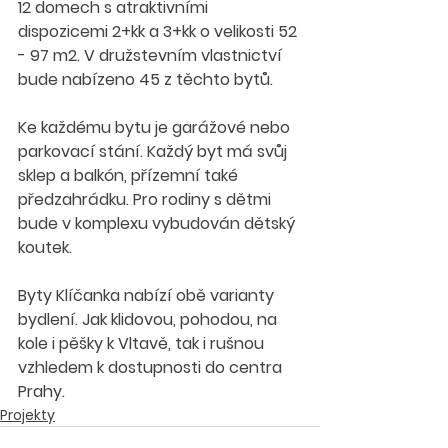
12 domech s atraktivními 
dispozicemi 2+kk a 3+kk o velikosti 52 
- 97 m2. V družstevním vlastnictví 
bude nabízeno 45 z těchto bytů.
Ke každému bytu je garážové nebo 
parkovací stání. Každý byt má svůj 
sklep a balkón, přízemní také 
předzahrádku. Pro rodiny s dětmi 
bude v komplexu vybudován dětský 
koutek.
Byty Klíčanka nabízí obě varianty 
bydlení. Jak klidovou, pohodou, na 
kole i pěšky k Vltavě, tak i rušnou 
vzhledem k dostupnosti do centra 
Prahy.  
Projekty