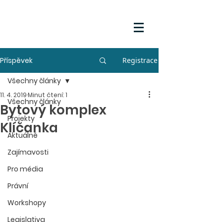
Příspěvek
Registrace
Všechny články
11. 4. 2019
Minut čtení: 1
Všechny články
Bytový komplex
Projekty
Klíčanka
Aktuálně
Zajímavosti
Pro média
Právní
Workshopy
Legislativa