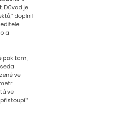
. Důvod je 
tů,“ doplnil 
editele 
o a 
ě pak tam, 
dseda 
zené ve 
 metr 
tů ve 
přistoupí.“