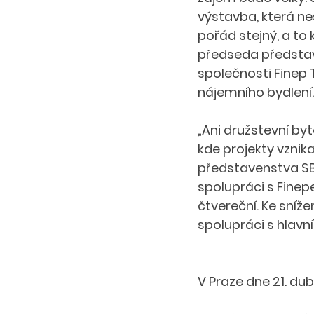
výstavba, která ne
pořád stejný, a to
předseda představe
společnosti Finep
nájemního bydlení.
„Ani družstevní by
kde projekty vznika
představenstva SB
spolupráci s Finep
čtvereční. Ke sníže
spolupráci s hlavn
V Praze dne 21. du