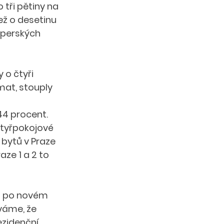
tři pětiny na 
ž o desetinu 
operských 
o čtyři 
mat, stouply 
44 procent. 
čtyřpokojové 
 bytů v Praze 
aze 1 a 2 to 
u po novém 
váme, že 
zidenční 