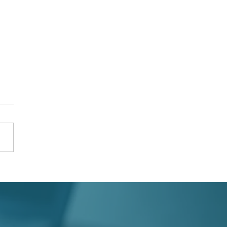
ětší správce
ových domů v
onu SBD SEVER je na
 už 60 let