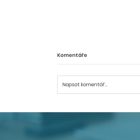
Komentáře
Napsat komentář...
CEEC Research zahajuje
sérii krajských konferencí
o dostupném bydlení.