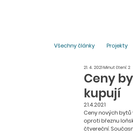
Všechny články
Projekty
21. 4. 2021
Minut čtení: 2
Pro média
Právní
Ceny byt
kupují
21.4.2021
Ceny nových bytů v
oproti březnu loňs
čtvereční. Současně