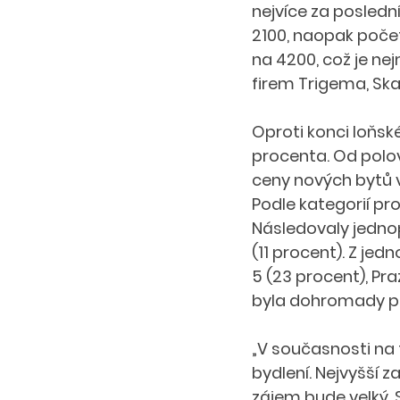
nejvíce za posledn
2100, naopak počet
na 4200, což je ne
firem Trigema, Ska
Oproti konci loňsk
procenta. Od polov
ceny nových bytů v
Podle kategorií pr
Následovaly jednop
(11 procent). Z jed
5 (23 procent), Pra
byla dohromady po
„V současnosti n
bydlení. Nejvyšší 
zájem bude velký. 