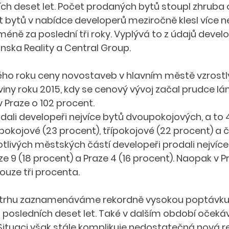
ích deset let. Počet prodaných bytů stoupl zhruba o 
 bytů v nabídce developerů meziročně klesl více ne
jméně za poslední tři roky. Vyplývá to z údajů devel
nska Reality a Central Group.
ého roku ceny novostaveb v hlavním městě vzrostly 
iny roku 2015, kdy se cenový vývoj začal prudce lá
 Praze o 102 procent.
odali developeři nejvíce bytů dvoupokojových, a to 
okojové (23 procent), třípokojové (22 procent) a 
notlivých městských částí developeři prodali nejvíce
ze 9 (18 procent) a Praze 4 (16 procent). Naopak v Pr
uze tři procenta.
a trhu zaznamenáváme rekordně vysokou poptávk
za posledních deset let. Také v dalším období očeká
Situaci však stále komplikuje nedostatečná nová re