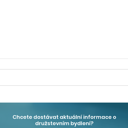
Členové družstev budou
Nejv
moci zaplacené úroky
byt
uvést v daňovém
regi
Chcete dostávat aktuální informace o
přiznání
trhu
družstevním bydlení?