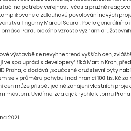
stačí na potřeby veřejnosti včas a pružně reagovat
 komplikované a zdlouhavé povolování nových projek
nstva Trigemy Marcel Soural. Podle generálního ř
 Tomáše Pardubického vzroste význam družstevníh
tové výstavbě se nevyhne trend vyšších cen, zvlášt
jí ve spolupráci s developery“ říká Martin Kroh, pře
D Praha, a dodává „současné družstevní byty nabí
em se v průměru pohybují nad hranicí 100 tis. Kč za
ní cen může přispět jedině zahájení vlastních projek
ím městem. Uvidíme, zda a jak rychle k tomu Praha 
bna 2021