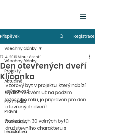
Příspěvek
Registrace
Všechny články
17. 4. 2019
Minut čtení: 1
Všechny články
Den otevřených dveří
Projekty
Klíčanka
Aktuálně
Vzorový byt v projektu, který nabízí 
Zajímavosti
bydlet ve svém už na podzim 
letošního roku, je připraven pro den 
Pro média
otevřených dveří!
Právní
Posledních 30 volných bytů 
Workshopy
družstevního charakteru s 
Legislativa