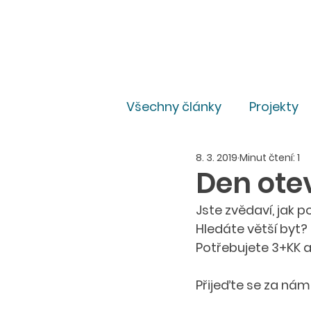
Všechny články
Projekty
8. 3. 2019
Minut čtení: 1
Pro média
Právní
Den otev
Jste zvědaví, jak 
Hledáte větší byt? 
Potřebujete 3+KK a
Přijeďte se za námi