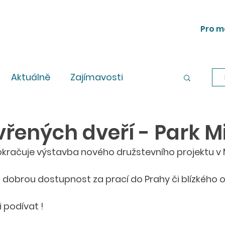
Pro m
Aktuálně
Zajímavosti
Workshopy
Legislativa
řených dveří - Park M
pokračuje výstavba nového družstevního projektu v 
 dobrou dostupnost za prací do Prahy či blízkého ok
 podívat !