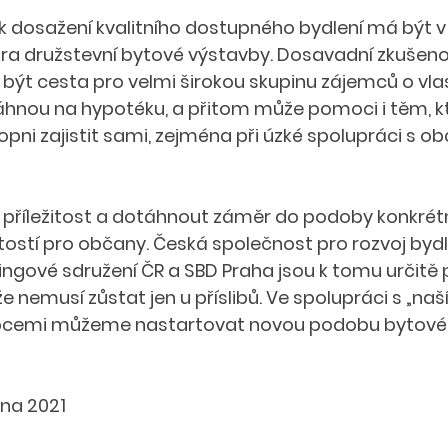
k dosažení kvalitního dostupného bydlení má být v 
ra družstevní bytové výstavby. Dosavadní zkušenost
 být cesta pro velmi širokou skupinu zájemců o vlas
sáhnou na hypotéku, a přitom může pomoci i těm, kte
opni zajistit sami, zejména při úzké spolupráci s o
 příležitost a dotáhnout záměr do podoby konkrétn
tostí pro občany. Česká společnost pro rozvoj bydle
ngové sdružení ČR a SBD Praha jsou k tomu určitě p
 nemusí zůstat jen u příslibů. Ve spolupráci s „naš
obcemi můžeme nastartovat novou podobu bytové
bna 2021