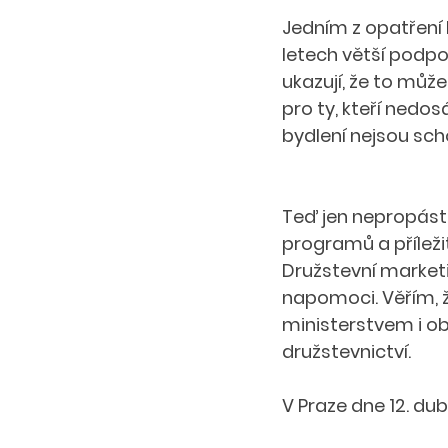
Jedním z opatření 
letech větší podpo
ukazují, že to může
pro ty, kteří nedo
bydlení nejsou sch
Teď jen nepropást
programů a příleži
Družstevní marketi
napomoci. Věřím, že
ministerstvem i 
družstevnictví.
V Praze dne 12. du