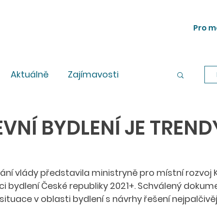
Pro m
Aktuálně
Zajímavosti
Workshopy
Legislativa
VNÍ BYDLENÍ JE TREND
ní vlády představila ministryně pro místní rozvoj K
i bydlení České republiky 2021+. Schválený dokum
tuace v oblasti bydlení s návrhy řešení nejpalčivěj