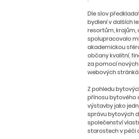
Dle slov předklada
bydlení v dalších l
resortům, krajům, 
spolupracovalo mi
akademickou sférou
občany kvalitní, fi
za pomocí nových t
webových stránká
Z pohledu bytových
přínosu bytového d
výstavby jako jedné
správu bytových d
společenství vlast
starostech v péči o