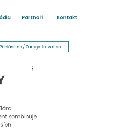
édia
Partneři
Kontakt
Přihlásit se / Zaregistrovat se
Y
lára 
ent kombinuje 
ších 