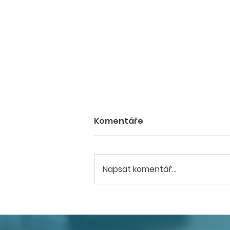
Komentáře
Napsat komentář...
CEEC Research zahajuje
sérii krajských konferencí
o dostupném bydlení.