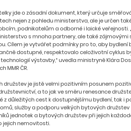
telky jde o zásadní dokument, který určuje směřován
etech nejen z pohledu ministerstva, ale je určen ta
obcím, podnikatelům a odborné i laické veřejnosti. 
nisterstvo s mnoha partnery, ale také zájmovými 
. Cílem je vytvářet podmínky pro to, aby bydlení b
nančně dostupné, respektovalo celoživotní cyklus byd
echnologií výstavby,“ uvedla ministryně Klára Dos
ch MMR ČR.
 družstev je jistě velmi pozitivním posunem poziti
ružstevnictví, a to jak ve směru renesance družste
 z důležitých cest k dostupnějšímu bydlení, tak i p
omů, služby a podporu velkých bytových družstev
níků jednotek a bytových družstev při jejich každod
 jejich nemovitosti. 