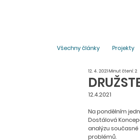
Všechny články
Projekty
12. 4. 2021
Minut čtení: 2
Pro média
Právní
DRUŽSTE
12.4.2021
Na pondělním jedná
Dostálová Koncepc
analýzu současné si
problémů. 