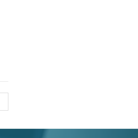
ětší správce
ových domů v
onu SBD SEVER je na