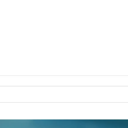
Členové družstev budou
Nejv
moci zaplacené úroky
byt
uvést v daňovém
regi