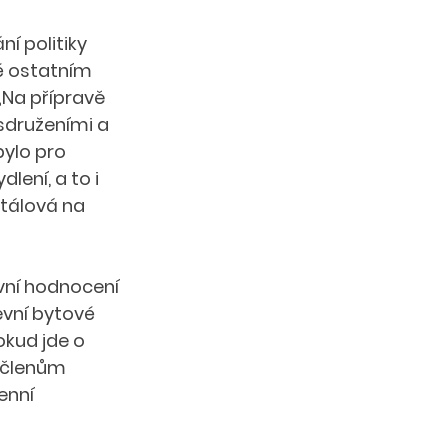
í politiky 
ké ostatním 
„Na přípravě 
sdruženími a 
ylo pro 
lení, a to i 
tálová na 
vní hodnocení 
vní bytové 
okud jde o 
 členům 
enní 