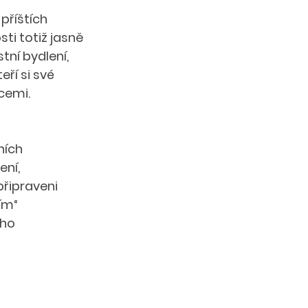
příštích 
i totiž jasně 
tní bydlení, 
ří si své 
bcemi.
ích 
ní, 
řipraveni 
ím“ 
ho 