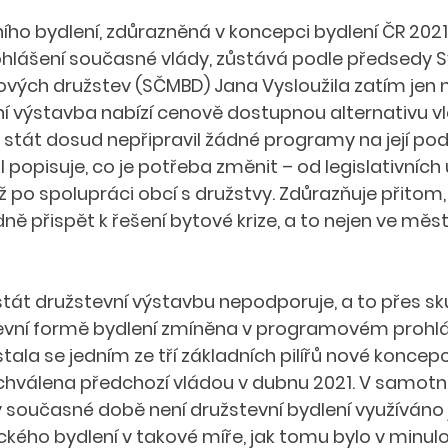
ho bydlení, zdůrazněná v koncepci bydlení ČR 2021+
ášení současné vlády, zůstává podle předsedy S
ých družstev (SČMBD) Jana Vysloužila zatím jen n
í výstavba nabízí cenově dostupnou alternativu vl
 stát dosud nepřipravil žádné programy na její pod
 popisuje, co je potřeba změnit – od legislativních
ž po spolupráci obcí s družstvy. Zdůrazňuje přitom,
 přispět k řešení bytové krize, a to nejen ve městec
át družstevní výstavbu nepodporuje, a to přes sku
evní formě bydlení zmíněna v programovém prohlá
tala se jedním ze tří základních pilířů nové koncepc
schválena předchozí vládou v dubnu 2021. V samotn
 současné době není družstevní bydlení využíváno 
ckého bydlení v takové míře, jak tomu bylo v minulost