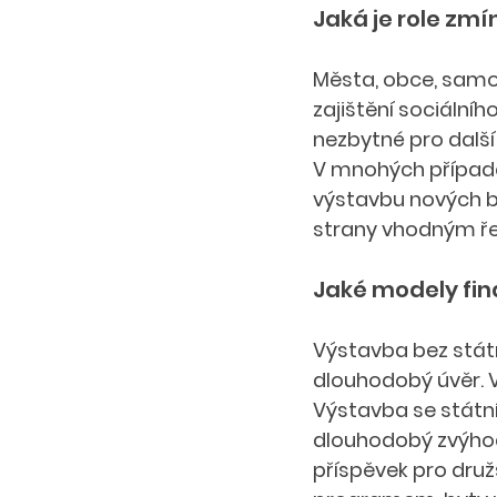
Jaká je role zm
Města, obce, samos
zajištění sociálníh
nezbytné pro další r
V mnohých případe
výstavbu nových by
strany vhodným ře
Jaké modely fin
Výstavba bez státn
dlouhodobý úvěr. V
Výstavba se státní 
dlouhodobý zvýhodně
příspěvek pro družs