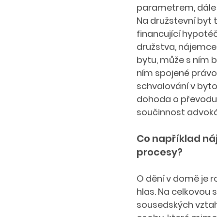
parametrem, dále p
Na družstevní byt 
financující hypoté
družstva, nájemce b
bytu, může s ním b
ním spojené právo
schvalování v byto
dohoda o převodu 
součinnost advoká
Co například náj
procesy? 
O dění v domě je r
hlas. Na celkovou 
sousedských vztahů