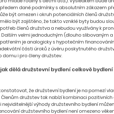
ro mladé rodiny s dětmi atd.). Výsledkem bude dr
í předem dané podmínky s absolutním zákazem př
že být omezen i okruh potenciálních členů družstv
ělo být zajištěno, že takto vzniklé byty budou slou
h potřeb členů družstva a nebudou využívány k pro
oj. Dalším velmi jednoduchým (dlouho slibovaným a 
patřením je analogicky s hypotečním financování
dekvátní části úroků z úvěru poskytnutého družstv
domu i pro členy družstev.  
 jak dělá družstevní bydlení celkově bydlení p
nstatovat, že družstevní bydlení je na pomezí vla
 Členům družstev tak nabízí kombinaci pozitivních
i nejviditelnější výhody družstevního bydlení může
inancování družstevního bydlení není omezeno věkem