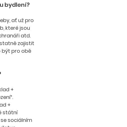
u bydlení? 
by, ať už pro 
, které jsou 
chranáři atd. 
atně zajistit 
 být pro obě 
 
lad + 
ení“. 
ad + 
 státní 
 se sociálním 