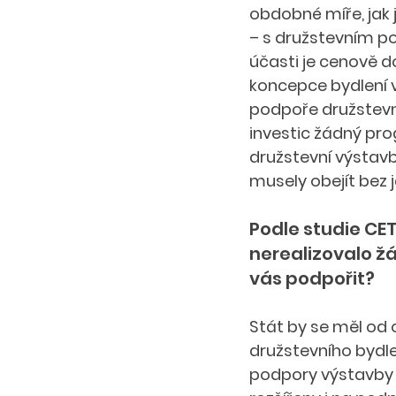
obdobné míře, jak 
– s družstevním po
účasti je cenově do
koncepce bydlení v
podpoře družstevní
investic žádný pro
družstevní výstavb
musely obejít bez j
Podle studie CET
nerealizovalo ž
vás podpořit?  
Stát by se měl od
družstevního bydle
podpory výstavby n