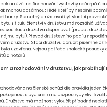
ak na úvěr na financování výstavby nečerpá člen, 
tak mohou dosáhnout i lidé, kteří by nesplnili podmí
ční banky. Samotný družstevní byt vlastní právnick
ytu z titulu členství v družstvu má rozsáhlá užívac
ez souhlasu družstva disponovat (prodat družstevn
 nájmu bytu). Převod družstevního podílu nepodl
vém družstvu. Stačí družstvu doručit písemné ozn
byla uzavřena. Nejsou potřeba znalecké posudky a
tů a notářů 
em a rozhodování v družstvu, jak probíhají 
ozhodováno na členské schůzi dle pravidla jeden čl
spokojenost s bydlením má bezpochyby vliv i kvalit
. Družstvo má možnost vyloučit případné neplatiče