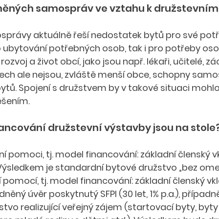
íněných samospráv ve vztahu k družstevním
právy aktuálně řeší nedostatek bytů pro své potře
o ubytování potřebných osob, tak i pro potřeby osob
ozvoj a život obcí, jako jsou např. lékaři, učitelé, zá
ch ale nejsou, zvláště menší obce, schopny samost
tů. Spojení s družstvem by v takové situaci mohlo
šením. 
ancování družstevní výstavby jsou na stole?
í pomoci, tj. model financování: základní členský vk
ýsledkem je standardní bytové družstvo „bez omez
pomocí, tj. model financování: základní členský vkl
ný úvěr poskytnutý SFPI (30 let, 1% p.a.), případně
tvo realizující veřejný zájem (startovací byty, byty