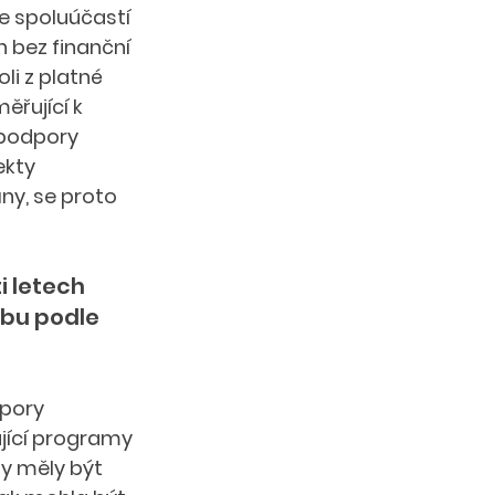
e spoluúčastí 
 bez finanční 
li z platné 
řující k 
 podpory 
kty 
ny, se proto 
 letech 
bu podle 
pory 
jící programy 
y měly být 