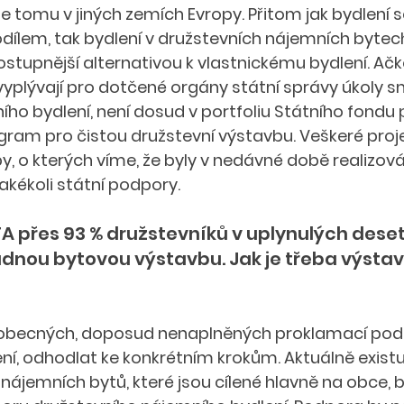
je tomu v jiných zemích Evropy. Přitom jak bydlení s
dílem, tak bydlení v družstevních nájemních bytech
stupnější alternativou k vlastnickému bydlení. Ačko
yplývají pro dotčené orgány státní správy úkoly smě
ho bydlení, není dosud v portfoliu Státního fondu
gram pro čistou družstevní výstavbu. Veškeré proje
y, o kterých víme, že byly v nedávné době realizová
akékoli státní podpory.  
A přes 93 % družstevníků v uplynulých deseti
ádnou bytovou výstavbu. Jak je třeba výstav
 obecných, doposud nenaplněných proklamací pod
ní, odhodlat ke konkrétním krokům. Aktuálně existu
ájemních bytů, které jsou cílené hlavně na obce, b