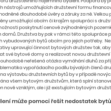
poru družstevního nájemního bydlení. Podpora by p
h nástrojů umožňujících družstevní formu financo
ýhodněné dlouhodobé úvěry a záruky za ně. Velkou 
měny umožňující obcím či krajům spolupráci s družst
 možnosti poskytnutí cenově zvýhodněných pozemk
 domů. Družstva by pak v rámci této spolupráce p
h vybudovaných bytů obcím pro jejich potřeby.  Nez
lativy upravující činnost bytových družstev tak, ab
t své bytové domy a realizovat novou družstevní
dlouhodobě neřešená otázka vymáhání dluhů za př
oblematika vypořádacího podílu bývalých členů dru
na výstavbu družstevních bytů by v případě nový
ána všem bytovým družstvům, která splní stanov
n nově vzniklým, ale i již existujícím bytovým družs
lení může pomoci řešit nedostatek bytů