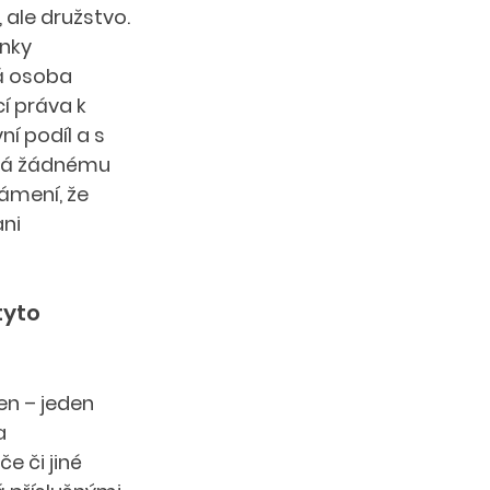
ale družstvo. 
nky 
á osoba 
í práva k 
í podíl a s 
éhá žádnému 
ámení, že 
ni 
tyto 
en – jeden 
a 
 či jiné 