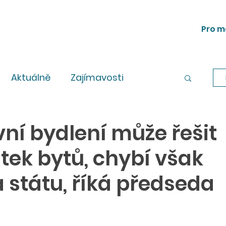
Pro m
Aktuálně
Zajímavosti
Workshopy
Legislativa
ní bydlení může řešit
tek bytů, chybí však
 státu, říká předseda