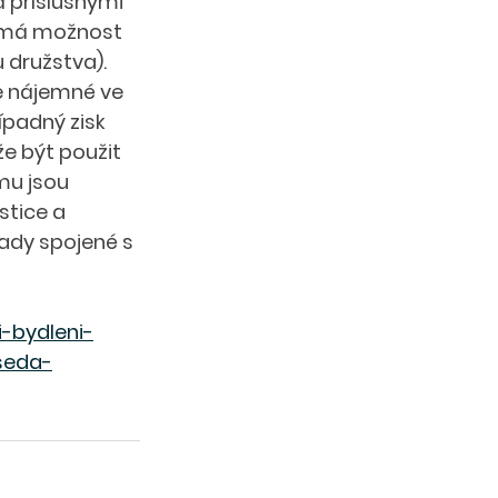
příslušnými 
o má možnost 
družstva). 
e nájemné ve 
ípadný zisk 
e být použit 
mu jsou 
tice a 
ady spojené s 
i-bydleni-
seda-