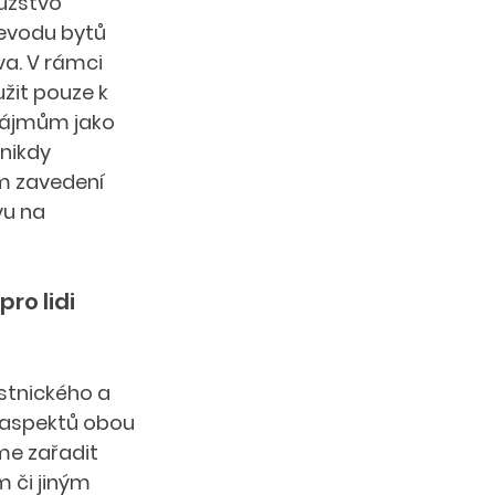
užstvo 
evodu bytů 
a. V rámci 
žit pouze k 
nájmům jako 
nikdy 
m zavedení 
u na 
ro lidi 
stnického a 
 aspektů obou 
me zařadit 
 či jiným 