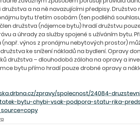
řádně závažným způsobem porušují pravidla daná 
 družstva a na ně navazujícími předpisy. Družstv
ronájmu bytu třetím osobám (ten podléhá souhlasu 
 člen družstva (nájemce bytu) hradí družstvu pouz
rávu a úhrady za služby spojené s užíváním bytu. Př
 (např. výnos z pronájmu nebytových prostor) můž
družstva ke snížení nákladů na bydlení. Opravy do
ků družstva – dlouhodobá záloha na opravy a inves
mce bytu přímo hradí pouze drobné opravy a nákl
avska.drbna.cz/zpravy/spolecnost/24084-druzstevn
tatek-bytu-chybi-vsak-podpora-statu-rika-pred
source=copy
va