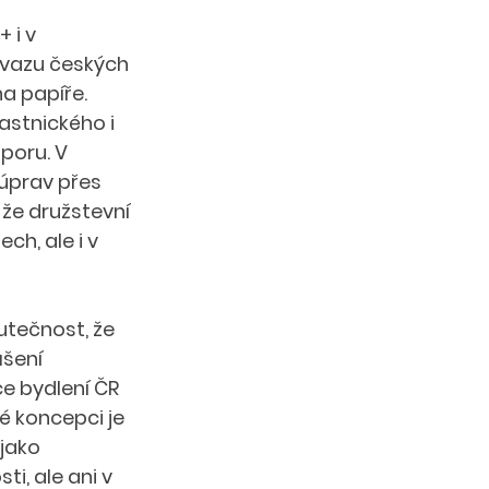
 i v 
vazu českých 
a papíře. 
astnického i 
poru. V 
 úprav přes 
 že družstevní 
h, ale i v 
tečnost, že 
šení 
e bydlení ČR 
é koncepci je 
jako 
i, ale ani v 