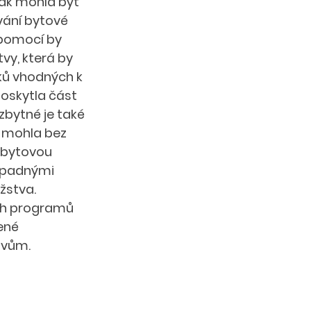
ak mohla být 
vání bytové 
pomocí by 
vy, která by 
ů vhodných k 
oskytla část 
bytné je také 
y mohla bez 
 bytovou 
ípadnými 
žstva. 
ch programů 
ené 
tvům.  
 