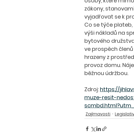
osoby, které mimo
zákony, stanovami
vyjadřovat se k p
Co se týče plateb,
výši nákladů na sp
bytového družstva
ve prospěch členů 
hrazeny z prostřed
provoz domu. Náje
běžnou údržbou. 
Zdroj: 
https://jihl
muze-resit-nedos
scmbd.html?utm_
Zajímavosti
Legislati