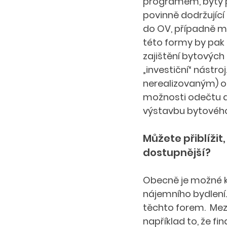
programem, byty p
povinně dodržujíc
do OV, případně mů
této formy by pak m
zajištění bytovýc
„investiční“ nástr
nerealizovaným) o
možnosti odečtu a
výstavbu bytového 
Můžete přiblížit,
dostupnější? 
Obecně je možné ko
nájemního bydlení.
těchto forem.  Mez
například to, že f