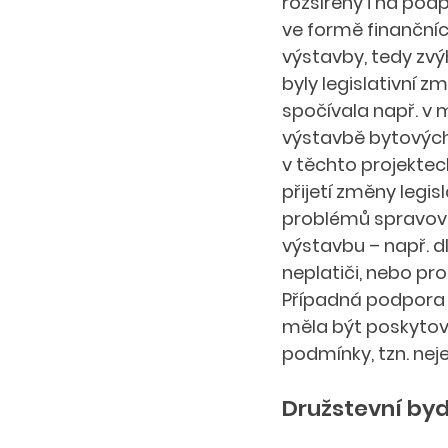
rozšířeny i na pod
ve formě finančníc
výstavby, tedy zv
byly legislativní z
spočívala např. v
výstavbě bytových
v těchto projektec
přijetí změny legis
problémů spravova
výstavbu – např. 
neplatiči, nebo pr
Případná podpora 
měla být poskytov
podmínky, tzn. neje
Družstevní byd