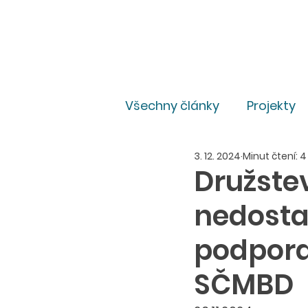
Všechny články
Projekty
3. 12. 2024
Minut čtení: 4
Pro média
Právní
Družstev
nedosta
podpora
SČMBD