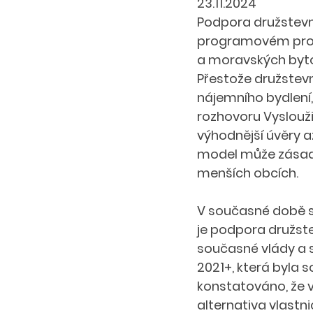
23.11.2024
Podpora družstevní
programovém prohl
a moravských bytov
Přestože družstevn
nájemního bydlení,
rozhovoru Vysloužil
výhodnější úvěry a
model může zásadně
menších obcích. 
V současné době st
je podpora družst
současné vlády a s
2021+, která byla 
konstatováno, že v
alternativa vlastni