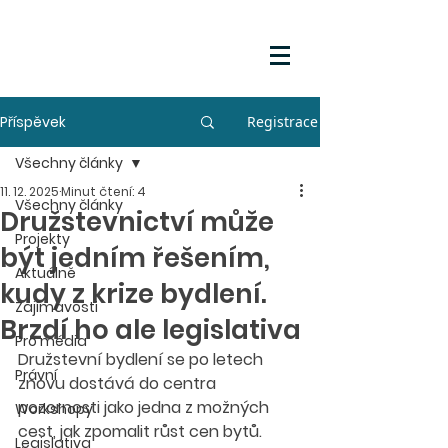
Příspěvek
Registrace
Všechny články
11. 12. 2025
Minut čtení: 4
Všechny články
Družstevnictví může
Projekty
být jedním řešením,
Aktuálně
kudy z krize bydlení.
Zajímavosti
Brzdí ho ale legislativa
Pro média
Družstevní bydlení se po letech 
Právní
znovu dostává do centra 
pozornosti jako jedna z možných 
Workshopy
cest, jak zpomalit růst cen bytů. 
Legislativa