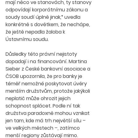
mají něco ve stanovách, ty stanovy 
odpovídají korporátnímu zákonu a 
soudy soudí úplně jinak,“ uvedla 
konkrétně s dovětkem, že nechápe, 
že ještě nepadla žaloba k 
Ústavnímu soudu.
Důsledky této právní nejistoty 
dopadají i na financování. Martina 
Sieber z České bankovní asociace a 
ČSOB upozornila, že pro banky je 
téměř nemožné poskytovat úvěry 
menším družstvům, protože jakýkoli 
neplatič může ohrozit jejich 
schopnost splácet. Podle ní tak 
družstva paradoxně mohou vznikat 
jen tam, kde má trh největší sílu – 
ve velkých městech –, zatímco 
menší regiony zůstávají mimo. 