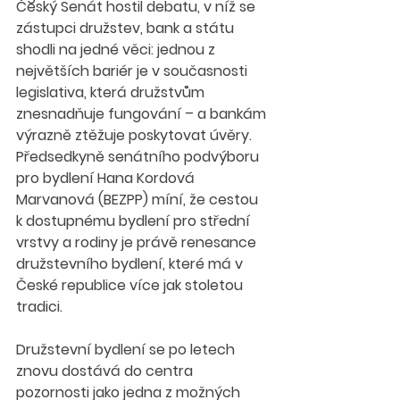
Český Senát hostil debatu, v níž se 
zástupci družstev, bank a státu 
shodli na jedné věci: jednou z 
největších bariér je v současnosti 
legislativa, která družstvům 
znesnadňuje fungování – a bankám 
výrazně ztěžuje poskytovat úvěry. 
Předsedkyně senátního podvýboru 
pro bydlení Hana Kordová 
Marvanová (BEZPP) míní, že cestou 
k dostupnému bydlení pro střední 
vrstvy a rodiny je právě renesance 
družstevního bydlení, které má v 
České republice více jak stoletou 
tradici.
Družstevní bydlení se po letech 
znovu dostává do centra 
pozornosti jako jedna z možných 