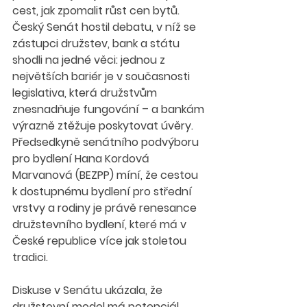
cest, jak zpomalit růst cen bytů. 
Český Senát hostil debatu, v níž se 
zástupci družstev, bank a státu 
shodli na jedné věci: jednou z 
největších bariér je v současnosti 
legislativa, která družstvům 
znesnadňuje fungování – a bankám 
výrazně ztěžuje poskytovat úvěry. 
Předsedkyně senátního podvýboru 
pro bydlení Hana Kordová 
Marvanová (BEZPP) míní, že cestou 
k dostupnému bydlení pro střední 
vrstvy a rodiny je právě renesance 
družstevního bydlení, které má v 
České republice více jak stoletou 
tradici.
Diskuse v Senátu ukázala, že 
družstevní model má potenciál 