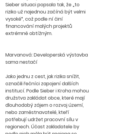
Sieber situaci popsala tak, že „to 
riziko už najednou začíná být velmi 
vysoké“, což podle ní činí 
financování malých projektů 
extrémně obtížným.
Marvanová: Developerská výstavba 
sama nestačí
Jako jednu z cest, jak rizika snížit, 
označili řečníci zapojení dalších 
institucí. Podle Sieber i Kroha mohou 
družstva zakládat obce, které mají 
dlouhodobý zájem o rozvoj území, 
nebo zaměstnavatelé, kteří 
potřebují udržet pracovní sílu v 
regionech. Účast zakladatele by 
podle nich měla být spojena se 