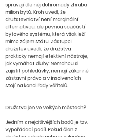
spravují dle něj dohromady zhruba 
milion bytů. Kroh uvedl, že 
družstevnictví není marginální 
alternativou, ale pevnou součástí 
bytového systému, která však leží 
mimo zájem státu. Zástupci 
družstev uvedli, že družstva 
prakticky nemají efektivní nástroje, 
jak vymáhat dluhy: Nemohou si 
zajistit pohledávky, nemají zákonné 
zástavní právo a v insolvencích 
stojí na konci řady věřitelů.
Družstva jen ve velkých městech?
Jedním z nejcitlivějších bodů je tzv. 
vypořádací podíl. Pokud člen z 
družstva odejde nebo je vyloučen, 