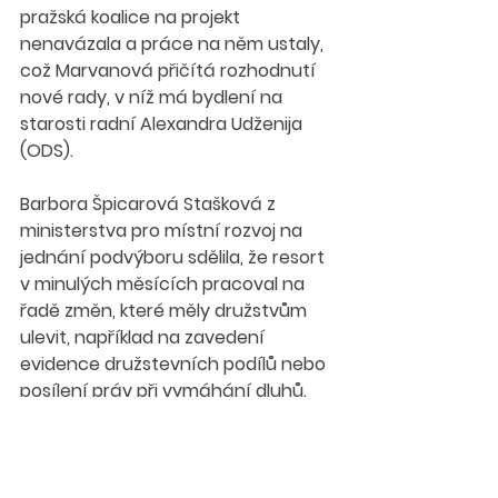
pražská koalice na projekt 
nenavázala a práce na něm ustaly, 
což Marvanová přičítá rozhodnutí 
nové rady, v níž má bydlení na 
starosti radní Alexandra Udženija 
(ODS).
Barbora Špicarová Stašková z 
ministerstva pro místní rozvoj na 
jednání podvýboru sdělila, že resort 
v minulých měsících pracoval na 
řadě změn, které měly družstvům 
ulevit, například na zavedení 
evidence družstevních podílů nebo 
posílení práv při vymáhání dluhů. 
Některé úpravy se sice dostaly do 
zákona o podpoře bydlení, ale 
mnoho dalších — přestože byly 
legislativně připravené — nakonec 