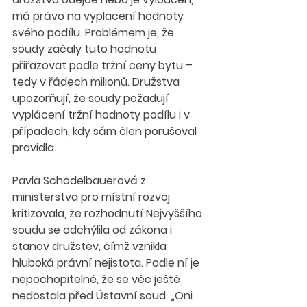
má právo na vyplacení hodnoty 
svého podílu. Problémem je, že 
soudy začaly tuto hodnotu 
přiřazovat podle tržní ceny bytu – 
tedy v řádech milionů. Družstva 
upozorňují, že soudy požadují 
vyplácení tržní hodnoty podílu i v 
případech, kdy sám člen porušoval 
pravidla.
Pavla Schödelbauerová z 
ministerstva pro místní rozvoj 
kritizovala, že rozhodnutí Nejvyššího 
soudu se odchýlila od zákona i 
stanov družstev, čímž vznikla 
hluboká právní nejistota. Podle ní je 
nepochopitelné, že se věc ještě 
nedostala před Ústavní soud. „Oni 