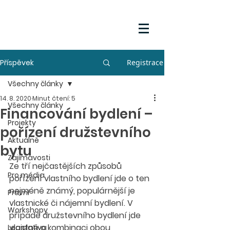
Příspěvek
Registrace
Všechny články
14. 8. 2020
Minut čtení: 5
Všechny články
Financování bydlení –
Projekty
pořízení družstevního
Aktuálně
bytu
Zajímavosti
Ze tří nejčastějších způsobů 
Pro média
pořízení vlastního bydlení jde o ten 
nejméně známý, populárnější je 
Právní
vlastnické či nájemní bydlení. V 
Workshopy
případě družstevního bydlení jde 
vlastně o kombinaci obou 
Legislativa