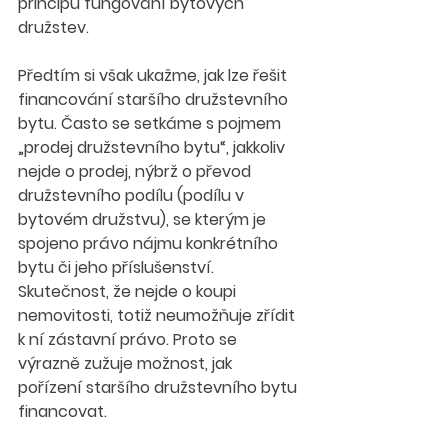
principu fungování bytových 
družstev.
Předtím si však ukažme, jak lze řešit 
financování staršího družstevního 
bytu. Často se setkáme s pojmem 
„prodej družstevního bytu“, jakkoliv 
nejde o prodej, nýbrž o převod 
družstevního podílu (podílu v 
bytovém družstvu), se kterým je 
spojeno právo nájmu konkrétního 
bytu či jeho příslušenství. 
Skutečnost, že nejde o koupi 
nemovitosti, totiž neumožňuje zřídit 
k ní zástavní právo. Proto se 
výrazně zužuje možnost, jak 
pořízení staršího družstevního bytu 
financovat.