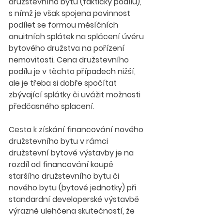
družstevního bytu (fakticky podílu), 
s nímž je však spojena povinnost 
podílet se formou měsíčních 
anuitních splátek na splácení úvěru 
bytového družstva na pořízení 
nemovitosti. Cena družstevního 
podílu je v těchto případech nižší, 
ale je třeba si dobře spočítat 
zbývající splátky či uvážit možnosti 
předčasného splacení.
Cesta k získání financování nového 
družstevního bytu v rámci 
družstevní bytové výstavby je na 
rozdíl od financování koupě 
staršího družstevního bytu či 
nového bytu (bytové jednotky) při 
standardní developerské výstavbě 
výrazně ulehčena skutečností, že 