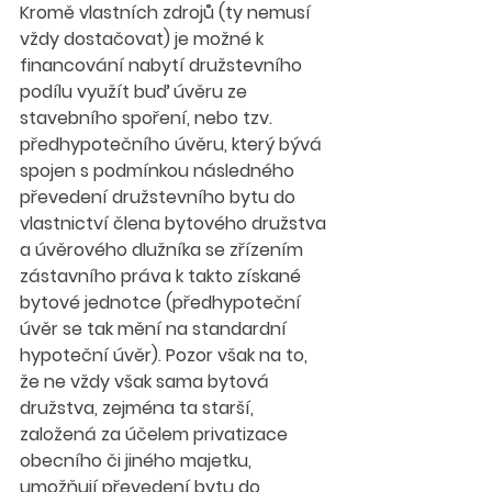
Kromě vlastních zdrojů (ty nemusí 
vždy dostačovat) je možné k 
financování nabytí družstevního 
podílu využít buď úvěru ze 
stavebního spoření, nebo tzv. 
předhypotečního úvěru, který bývá 
spojen s podmínkou následného 
převedení družstevního bytu do 
vlastnictví člena bytového družstva 
a úvěrového dlužníka se zřízením 
zástavního práva k takto získané 
bytové jednotce (předhypoteční 
úvěr se tak mění na standardní 
hypoteční úvěr). Pozor však na to, 
že ne vždy však sama bytová 
družstva, zejména ta starší, 
založená za účelem privatizace 
obecního či jiného majetku, 
umožňují převedení bytu do 