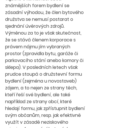
známějších forem bydlení se 
zásadní výhodou, že člen bytového 
družstva se nemusí postarat o 
sjednání úvěrových zdrojů. 
Výměnou za to je však skutečnost, 
že se stává členem korporace s 
právem nájmu jím vybraných 
prostor (zpravidla bytu, garáže či 
parkovacího stání anebo komory či 
sklepa). V posledních letech však 
prudce stoupá o družstevní formu 
bydlení (zejména u novostaveb) 
zájem, a to nejen ze strany těch, 
kteří řeší své bydlení, ale také 
například ze strany obcí, které 
hledají formu, jak zpřístupnit bydlení 
svým občanům, resp. jak efektivně 
využít v zásadě neziskového 