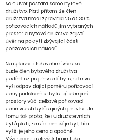
se o úvěr postará samo bytové 
družstvo. Platí přitom, že člen 
družstva hradí zpravidla 25 až 30 % 
pořizovacích nákladů jím vybraných 
prostor a bytové družstvo zajistí 
úvěr na pokrytí zbývající části 
pořizovacích nákladů.
Na splácení takového úvěru se 
bude člen bytového družstva 
podílet až po převzetí bytu, a to ve 
výši odpovídající poměru pořizovací 
ceny přiděleného bytu a/nebo jiné 
prostory vůči celkové pořizovací 
ceně všech bytů a jiných prostor. Je 
tomu tak proto, že i u družstevních 
bytů platí, že čím menší je byt, tím 
vyšší je jeho cena a opačně. 
Významnou roli však hraje také 