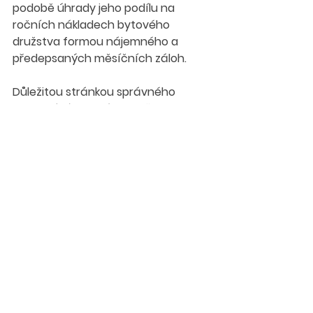
podobě úhrady jeho podílu na 
ročních nákladech bytového 
družstva formou nájemného a 
předepsaných měsíčních záloh.
Důležitou stránkou správného 
fungování bytových družstev je pak 
řádné hospodaření a vedení 
účetnictví. Velkou pomocí je přitom 
skutečnost, že všechny finanční 
prostředky bytového družstva jsou 
soustředěny na účtech financující 
banky a ta má tak průběžný přehled 
o vývoji hospodaření bytového 
družstva. To je povinno dokládat 
své hospodaření v pravidelných 
reportech, především pak o vývoji 
počtu případných dlužníků (v praxi 
jde výhradně o dlužníky z řad 