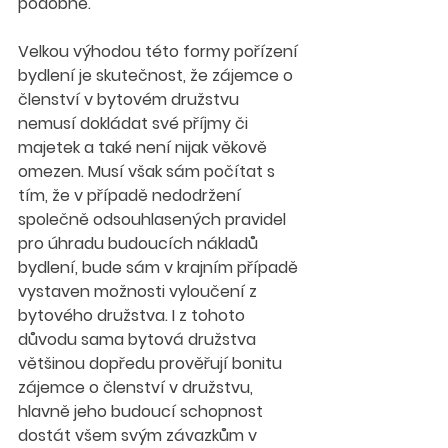
podobně.
Velkou výhodou této formy pořízení 
bydlení je skutečnost, že zájemce o 
členství v bytovém družstvu 
nemusí dokládat své příjmy či 
majetek a také není nijak věkově 
omezen. Musí však sám počítat s 
tím, že v případě nedodržení 
společně odsouhlasených pravidel 
pro úhradu budoucích nákladů 
bydlení, bude sám v krajním případě 
vystaven možnosti vyloučení z 
bytového družstva. I z tohoto 
důvodu sama bytová družstva 
většinou dopředu prověřují bonitu 
zájemce o členství v družstvu, 
hlavně jeho budoucí schopnost 
dostát všem svým závazkům v 