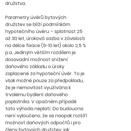
družstva.
Parametry úvěrů bytových 
družstev se blíží podmínkám 
hypotečního úvěru – splatnost 25 
až 30 let, úroková sazba v závislosti 
na délce fixace (5-10 let) okolo 2,5 % 
p.a. Jediným větším rozdílem je 
dosavadní možnost snížení 
daňového základu o úroky 
zaplacené za hypoteční úvěr. To je 
však možné pouze za předpokladu, 
že je nemovitost využívána k 
trvalému bydlení daňového 
poplatníka. V opačném případě 
tato výhoda neplatí. Do budoucna 
není vyloučeno, že se naopak rozšíří 
možnost daňových odpočtů i pro 
členy bytových družstev, jak 