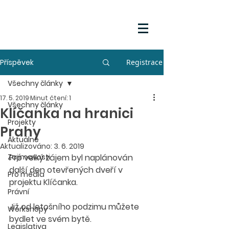
Příspěvek
Registrace
Všechny články
17. 5. 2019
Minut čtení: 1
Všechny články
Klíčanka na hranici
Projekty
Prahy
Aktuálně
Aktualizováno:
3. 6. 2019
Zajímavosti
Pro velký zájem byl naplánován 
další den otevřených dveří v 
Pro média
projektu Klíčanka. 
Právní
Již od letošního podzimu můžete 
Workshopy
bydlet ve svém bytě.
Legislativa