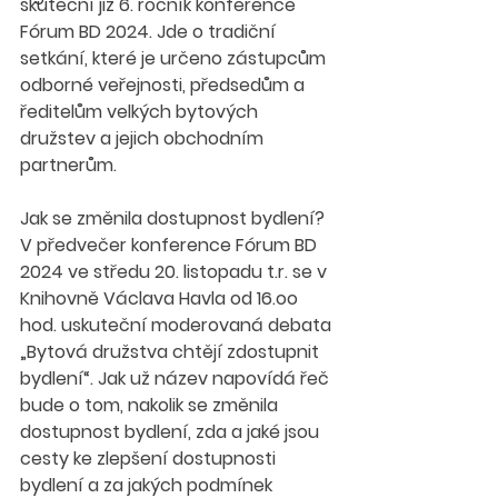
skuteční již 6. ročník konference 
Fórum BD 2024. Jde o tradiční 
setkání, které je určeno zástupcům 
odborné veřejnosti, předsedům a 
ředitelům velkých bytových 
družstev a jejich obchodním 
partnerům.
Jak se změnila dostupnost bydlení?
V předvečer konference Fórum BD 
2024 ve středu 20. listopadu t.r. se v 
Knihovně Václava Havla od 16.oo 
hod. uskuteční moderovaná debata 
„Bytová družstva chtějí zdostupnit 
bydlení“. Jak už název napovídá řeč 
bude o tom, nakolik se změnila 
dostupnost bydlení, zda a jaké jsou 
cesty ke zlepšení dostupnosti 
bydlení a za jakých podmínek 