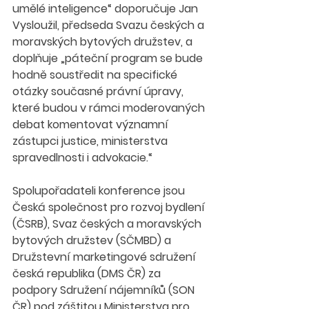
umělé inteligence“ doporučuje Jan 
Vysloužil, předseda Svazu českých a 
moravských bytových družstev, a 
doplňuje „páteční program se bude 
hodně soustředit na specifické 
otázky současné právní úpravy, 
které budou v rámci moderovaných 
debat komentovat významní 
zástupci justice, ministerstva 
spravedlnosti i advokacie.“
Spolupořadateli konference jsou 
Česká společnost pro rozvoj bydlení 
(ČSRB), Svaz českých a moravských 
bytových družstev (SČMBD) a 
Družstevní marketingové sdružení 
česká republika (DMS ČR) za 
podpory Sdružení nájemníků (SON 
ČR) pod záštitou Ministerstva pro 