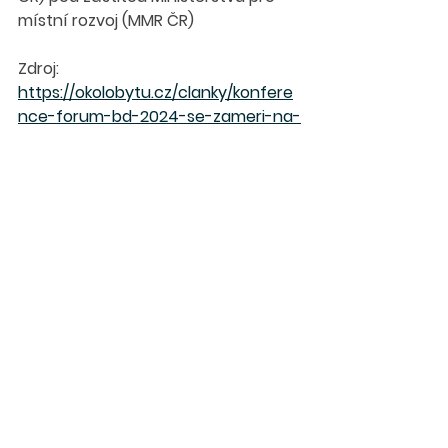
místní rozvoj (MMR ČR)
Zdroj: 
https://okolobytu.cz/clanky/konfere
nce-forum-bd-2024-se-zameri-na-
dostupnost-bydleni-trendy-v-
bydleni-vyvoj-cen-i-usporu-energii-
a-digitalizaci-spravy/
Workshopy
Aktuálně
Zajímavosti
Zobrazit vše
Nejnovější příspěvky