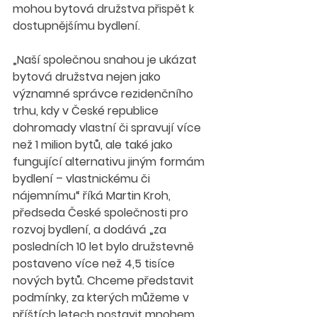
mohou bytová družstva přispět k 
dostupnějšímu bydlení.
„Naší společnou snahou je ukázat 
bytová družstva nejen jako 
významné správce rezidenčního 
trhu, kdy v České republice 
dohromady vlastní či spravují více 
než 1 milion bytů, ale také jako 
fungující alternativu jiným formám 
bydlení – vlastnickému či 
nájemnímu“ říká Martin Kroh, 
předseda České společnosti pro 
rozvoj bydlení, a dodává „za 
posledních 10 let bylo družstevně 
postaveno více než 4,5 tisíce 
nových bytů. Chceme představit 
podmínky, za kterých můžeme v 
příštích letech postavit mnohem 