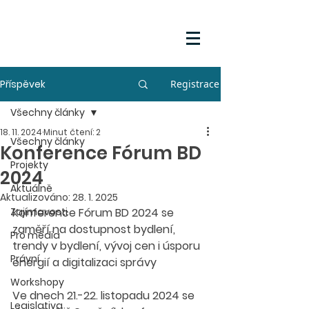
Příspěvek
Registrace
Všechny články
18. 11. 2024
Minut čtení: 2
Všechny články
Konference Fórum BD
Projekty
2024
Aktuálně
Aktualizováno:
28. 1. 2025
Zajímavosti
Konference Fórum BD 2024 se 
zaměří na dostupnost bydlení, 
Pro média
trendy v bydlení, vývoj cen i úsporu 
Právní
energií a digitalizaci správy
Workshopy
Ve dnech 21.-22. listopadu 2024 se 
Legislativa