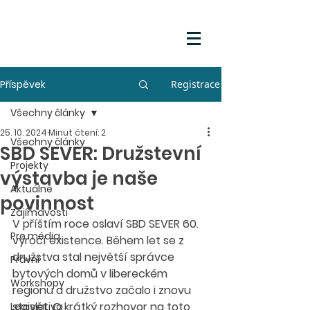
Příspěvek
Registrace
Všechny články
25. 10. 2024
Minut čtení: 2
Všechny články
SBD SEVER: Družstevní
Projekty
výstavba je naše
Aktuálně
povinnost
Zajímavosti
V příštím roce oslaví SBD SEVER 60. 
Pro média
výročí existence. Během let se z 
družstva stal největší správce 
Právní
bytových domů v libereckém 
Workshopy
regionu a družstvo začalo i znovu 
stavět. O krátký rozhovor na toto 
Legislativa