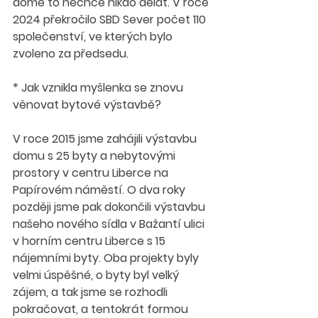
domě to nechce nikdo dělat. V roce 
2024 překročilo SBD Sever počet 110 
společenství, ve kterých bylo 
zvoleno za předsedu. 
* Jak vznikla myšlenka se znovu 
věnovat bytové výstavbě? 
V roce 2015 jsme zahájili výstavbu 
domu s 25 byty a nebytovými 
prostory v centru Liberce na 
Papírovém náměstí. O dva roky 
později jsme pak dokončili výstavbu 
našeho nového sídla v Bažantí ulici 
v horním centru Liberce s 15 
nájemními byty. Oba projekty byly 
velmi úspěšné, o byty byl velký 
zájem, a tak jsme se rozhodli 
pokračovat, a tentokrát formou 