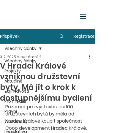
Příspěvek
Registrace
Všechny články
3. 2. 2025
Minut čtení: 2
Všechny články
V Hradci Králové
Projekty
vzniknou družstevní
Aktuálně
byty. Má jít o krok k
Zajímavosti
dostupnějšímu bydlení
Pro média
Pozemek pro výstavbu asi 100 
Právní
družstevních bytů by měla od 
Hradce Králové koupit společnost 
Workshopy
Coop development Hradec Králové. 
Legislativa