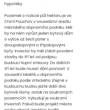
hypotéky.
Pozemek o rozloze půl hektaru je ve 
čtvrti Pouchov v sousedství areálu 
městského dopravního podniku. Měl 
by na něm vyrůst jeden bytový dům 
o výšce až šesti pater s 
dvoupokojovými a třípokojovými 
byty. Investor by měl získat povolení 
stavby do tří let od podpisu 
budoucí kupní smlouvy. Do dalších 
tří let bude muset dům postavit. V 
sousední lokalitě u dopravního 
podniku podle Vrbického zřejmě v 
budoucnu budou ještě další dva 
bytové domy, avšak na soukromých 
pozemcích. Vybudují je soukromí 
investoři. Pokud bude projekt města 
na Pouchově úspěšný, hodlá 