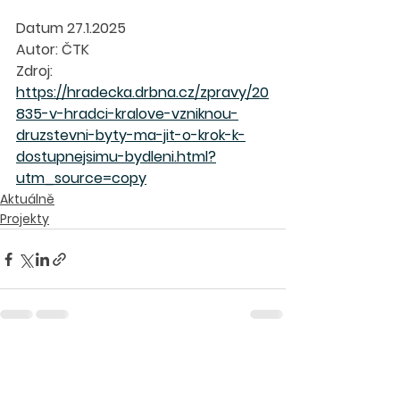
Datum 27.1.2025
Autor: ČTK
Zdroj: 
https://hradecka.drbna.cz/zpravy/20
835-v-hradci-kralove-vzniknou-
druzstevni-byty-ma-jit-o-krok-k-
dostupnejsimu-bydleni.html?
utm_source=copy
Aktuálně
Projekty
Zobrazit vše
Nejnovější příspěvky