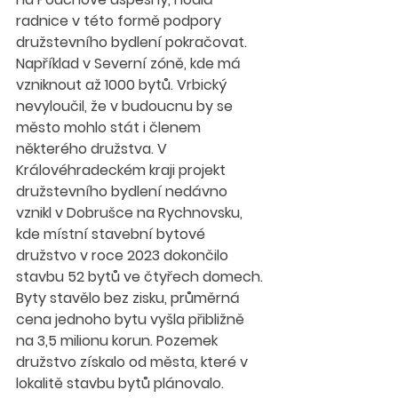
radnice v této formě podpory 
družstevního bydlení pokračovat. 
Například v Severní zóně, kde má 
vzniknout až 1000 bytů. Vrbický 
nevyloučil, že v budoucnu by se 
město mohlo stát i členem 
některého družstva. V 
Královéhradeckém kraji projekt 
družstevního bydlení nedávno 
vznikl v Dobrušce na Rychnovsku, 
kde místní stavební bytové 
družstvo v roce 2023 dokončilo 
stavbu 52 bytů ve čtyřech domech. 
Byty stavělo bez zisku, průměrná 
cena jednoho bytu vyšla přibližně 
na 3,5 milionu korun. Pozemek 
družstvo získalo od města, které v 
lokalitě stavbu bytů plánovalo.