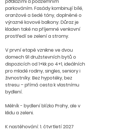
podlažími a podzemním 
parkováním. Fasády kombinují bílé, 
oranžové a šedé tóny, doplněné o 
výrazné kovové balkony. Důraz je 
kladen také na příjemné venkovní 
prostředí se zelení a stromy.
V první etapě vznikne ve dvou 
domech 91 družstevních bytů o 
dispozicích od 1+kk po 4+1, ideálních 
pro mladé rodiny, singles, seniory i 
živnostníky. Bez hypotéky, bez 
stresu – přímá cesta k vlastnímu 
bydlení. 
Mělník - bydlení blízko Prahy, ale v 
klidu a zeleni.
K nastěhování: 1. čtvrtletí 2027