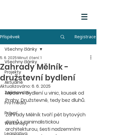
Příspěvek
Registrace
Všechny články
5. 6. 2025
Minut čtení: 1
Všechny články
Zahrady Mělník -
Projekty
družstevní bydlení
Aktuálně
Aktualizováno:
6. 6. 2025
Zajímavosti
Moderní bydlení u vinic, kousek od 
Prahy. Družstevně, tedy bez dluhů.
Pro média
Právní
Zahrady Mělník tvoří pět bytových 
domů s minimalistickou 
Workshopy
architekturou, šesti nadzemními 
Legislativa