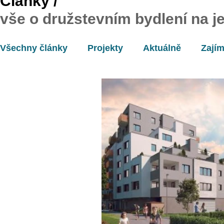
Články /
vše o družstevním bydlení na 
Všechny články
Projekty
Aktuálně
Zajím
Pro média
Právní
Workshopy
Legis