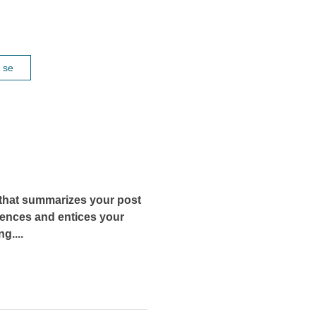
t se
e that summarizes your post
tences and entices your
g....