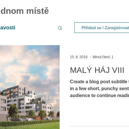
jednom místě
avosti
Přihlásit se / Zaregistrova
lativa
15. 8. 2018
Minut čtení: 1
MALÝ HÁJ VIII
Create a blog post subtitl
in a few short, punchy sen
audience to continue readin