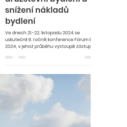
28. 1. 2025
Minut čtení: 2
Konference Fórum BD
2024 přinesla naději
na dostupnější
družstevní bydlení a
snížení nákladů
bydlení
Ve dnech 21.-22. listopadu 2024 se
uskutečnil 6. ročník konference Fórum BD
2024, v jehož průběhu vystoupili zástupci
obou komor...