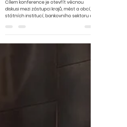
zahajuje sérii
krajských konferencí
o dostupném bydlení.
Cílem konference je otevřít věcnou
diskusi mezi zástupci krajů, měst a obcí,
státních institucí, bankovního sektoru a
developerů nad konkrétními kroky, které
mohou zrychlit bytovou výstavbu v
regionu