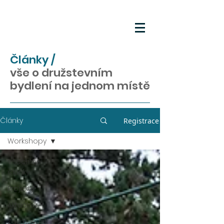
Články /
vše o družstevním
bydlení na jednom místě
Články
Registrace
Workshopy
Všechny
články
Projekty
Aktuálně
Zajímavosti