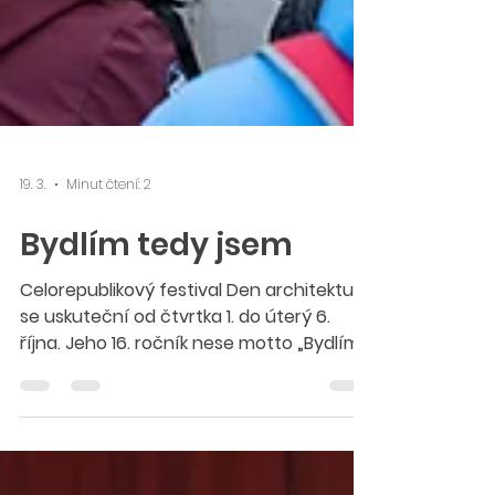
19. 3.
Minut čtení: 2
Bydlím tedy jsem
Celorepublikový festival Den architektury
se uskuteční od čtvrtka 1. do úterý 6.
října. Jeho 16. ročník nese motto „Bydlím,
tedy jsem“ a zaměří se na bydlení.