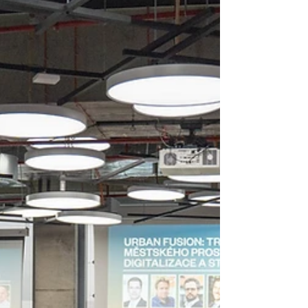
Konference Fórum BD
2024
Konference Fórum BD 2024 se zaměří na
dostupnost bydlení, trendy v bydlení,
vývoj cen i úsporu energií a digitalizaci
správy Ve dnech...