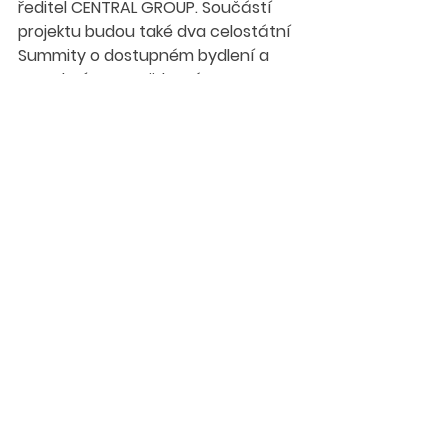
ředitel CENTRAL GROUP. Součástí 
projektu budou také dva celostátní 
Summity o dostupném bydlení a 
stavebním rozvoji, které se 
uskuteční v březnu a září 2026 v 
Obecním domě v Praze.
Datum uveřejnění: 23.2.2026
Zdroj: 
https://www.reportazezprumyslu.cz/
ceec-research-zahajuje-serii-
krajskych-konferenci-o-
dostupnem-bydleni-prvni-se-
uskutecni-17-brezna-v-plzni
Workshopy
Aktuálně