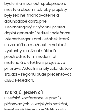
bydlení a možnosti spolupráce s 
městy a obcemi tak, aby projekty 
byly reálně financovatelné a 
dlouhodobě dostupné. 
Technologický a výrobní pohled 
doplní generální ředitel společnosti 
Wienerberger Kamil Jeřábek, který 
se zaměří na možnosti zrychlení 
výstavby a snížení nákladů 
prostřednictvím moderních 
materiálů a efektivní projektové 
přípravy. Aktuální analytická data o 
situaci v regionu bude prezentovat 
CEEC Research.
13 krajů, jeden cíl
Plzeňská konference je první z 
plánovaných 13 krajských setkání, 
která proběhnou v průběhu roku 