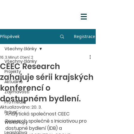
Příspěvek
Registrace
Všechny články
16. 3.
Minut čtení: 2
Všechny články
CEEC Research
Projekty
zahajuje sérii krajských
Aktuálně
konferencí o
Zajímavosti
dostupném bydlení.
Pro média
Aktualizováno:
20. 3.
Právní
Analytická společnost CEEC 
Research společně s Iniciativou pro 
Workshopy
dostupné bydlení (IDB) a 
Legislativa