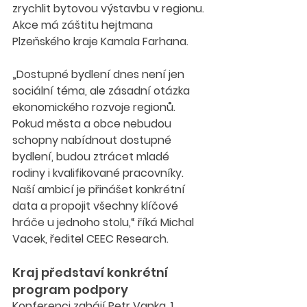
zrychlit bytovou výstavbu v regionu. 
Akce má záštitu hejtmana 
Plzeňského kraje Kamala Farhana.
„Dostupné bydlení dnes není jen 
sociální téma, ale zásadní otázka 
ekonomického rozvoje regionů. 
Pokud města a obce nebudou 
schopny nabídnout dostupné 
bydlení, budou ztrácet mladé 
rodiny i kvalifikované pracovníky. 
Naší ambicí je přinášet konkrétní 
data a propojit všechny klíčové 
hráče u jednoho stolu,“ říká Michal 
Vacek, ředitel CEEC Research.
Kraj představí konkrétní 
program podpory
Konferenci zahájí Petr Vanka, 1. 