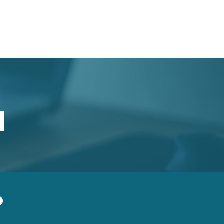
stevní bydlení je
e atraktivnější