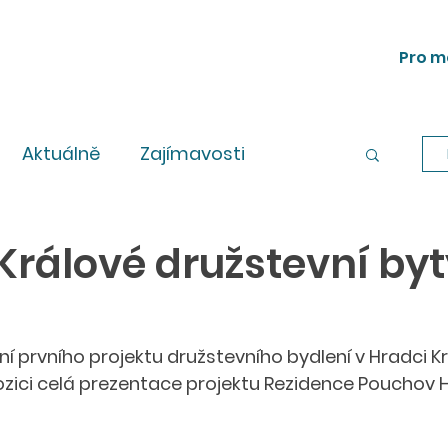
Pro m
Aktuálně
Zajímavosti
Workshopy
Legislativa
Králové družstevní byt
í prvního projektu družstevního bydlení v Hradci Kr
ozici celá prezentace projektu Rezidence Pouchov 