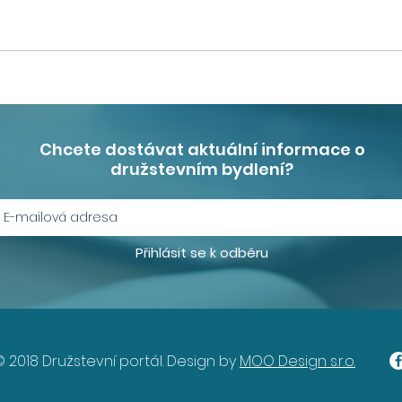
Aktuální projekty
Druž
družstevního bydlení
stál
Chcete dostávat aktuální informace o
družstevním bydlení?
Přihlásit se k odběru
© 2018 Družstevní portál. Design by
MOO Design s.r.o.