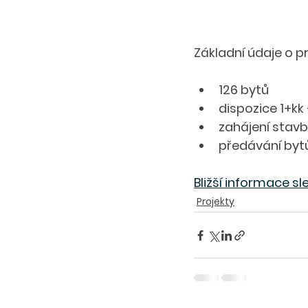
Základní údaje o pr
126 bytů
dispozice 1+kk 
zahájení stav
předávání byt
Bližší informace sl
Projekty