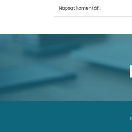
Napsat komentář...
Veřejné prostory se
stávají srdcem nových
čtvrtí