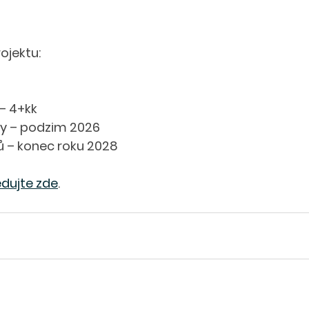
ojektu:
– 4+kk 
by – podzim 2026 
ů – konec roku 2028
edujte zde
.