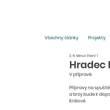
Všechny články
Projekty
2. 6.
Minut čtení: 1
Pro média
Právní
Hradec 
V přípravě.
Přípravy na spuštěn
a brzy bude k disp
Králové.