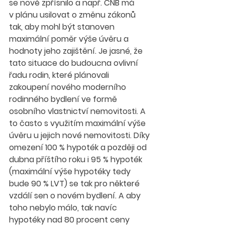
se nově zpřísnilo a např. ČNB má 
v plánu usilovat o změnu zákonů 
tak, aby mohl být stanoven 
maximální poměr výše úvěru a 
hodnoty jeho zajištění. Je jasné, že 
tato situace do budoucna ovlivní 
řadu rodin, které plánovali 
zakoupení nového moderního 
rodinného bydlení ve formě 
osobního vlastnictví nemovitosti. A 
to často s využitím maximální výše 
úvěru u jejich nové nemovitosti. Díky 
omezení 100 % hypoték a později od 
dubna příštího roku i 95 % hypoték 
(maximální výše hypotéky tedy 
bude 90 % LVT) se tak pro některé 
vzdálí sen o novém bydlení. A aby 
toho nebylo málo, tak navíc 
hypotéky nad 80 procent ceny 