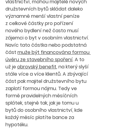
vlastnictví, mohou majitelé nových 
družstevních bytů skládat daleko 
významně menší vlastní peníze 
z celkové částky pro pořízení 
nového bydlení než často musí 
zájemci o byt v osobním vlastnictví. 
Navíc tato částka nebo podstatná 
část 
muže být financována formou 
úvěru ze stavebního spoření
. A to 
už je 
obrovský benefit
, na který slyší 
stále více a více klientů. A zbývající 
část pak majitel družstevního bytu 
zaplatí formou nájmu. Tedy ve 
formě pravidelných měsíčních 
splátek, stejně tak, jak je tomu u 
bytů do osobního vlastnictví, kde 
každý měsíc platíte bance za 
hypotéku.