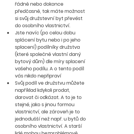
řádně nebo dokonce 
předčasně, tak máte možnost 
si svůj družstevní byt převést 
do osobního vlastnictví.
Jste navíc (po celou dobu 
splácení bytu nebo i po jeho 
splacení) podílníky družstva 
(které společně vlastní daný 
bytový dům) dle míry splacení 
vašeho podílu. A o tento podíl 
vás nikdo nepřipraví
Svůj podíl ve družstvu můžete 
například kdykoli prodat, 
darovat či odkázat. A to je to 
stejné, jako s jinou formou 
vlastnictví, ale zároveň je to 
jednodušší než např. u bytů do 
osobního vlastnictví. A starší 
lidé mohou bezproblémově 