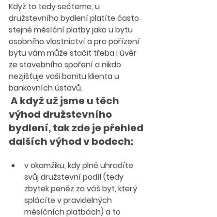
Když to tedy sečteme, u 
družstevního bydlení platíte často 
stejné měsíční platby jako u bytu 
osobního vlastnictví a pro pořízení 
bytu vám může stačit třeba i úvěr 
ze stavebního spoření a nikdo 
nezjišťuje vaši bonitu klienta u 
bankovních ústavů.
A když už jsme u těch 
výhod družstevního 
bydlení, tak zde je přehled 
dalších výhod v bodech:
v okamžiku, kdy plně uhradíte 
svůj družstevní podíl (tedy 
zbytek peněz za váš byt, který 
splácíte v pravidelných 
měsíčních platbách) a to 