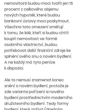
nemovitosti budou moci tvořit jen 15 
procent z celkového objemu 
nových hypoték, které budou 
bankovní ústavy moci poskytnout. 
Všechna tato omezení směřují 
k tomu, že lidé, kteří si budou chtít 
koupit nemovitost ve formě 
osobního vlastnictví, budou 
potřebovat další finanční zdroje ke 
splnění svého snu o novém bydlení. 
A ne každý má tyto peníze 
k dispozici.
Ale to nemusí znamenat konec 
snění o novém bydlení, protože je 
zde varianta pořízení si nového 
bydlení prostřednictvím moderního 
družstevního bydlení. Tedy formy 
bydlení, které zažívá (dnešním 