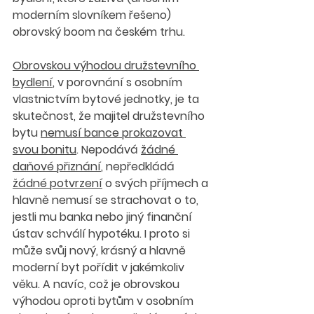
moderním slovníkem řešeno) 
obrovský boom na českém trhu.
Obrovskou výhodou družstevního 
bydlení
, v porovnání s osobním 
vlastnictvím bytové jednotky, je ta 
skutečnost, že majitel družstevního 
bytu 
nemusí bance prokazovat 
svou bonitu
. Nepodává 
žádné 
daňové přiznání
, nepředkládá 
žádné potvrzení
 o svých příjmech a 
hlavně nemusí se strachovat o to, 
jestli mu banka nebo jiný finanční 
ústav schválí hypotéku. I proto si 
může svůj nový, krásný a hlavně 
moderní byt pořídit v jakémkoliv 
věku. A navíc, což je obrovskou 
výhodou oproti bytům v osobním 