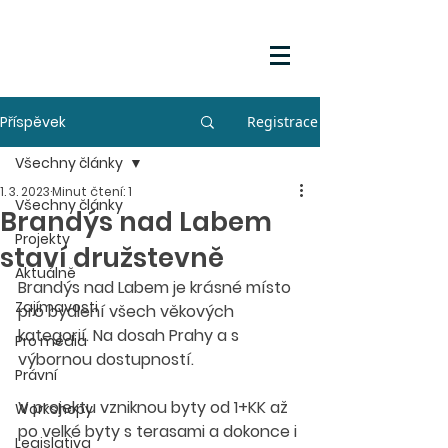
Příspěvek
Registrace
Všechny články
1. 3. 2023
Minut čtení: 1
Všechny články
Brandýs nad Labem
Projekty
staví družstevně
Aktuálně
Brandýs nad Labem je krásné místo 
Zajímavosti
pro bydlení všech věkových 
kategorií. Na dosah Prahy a s 
Pro média
výbornou dostupností.
Právní
V projektu vzniknou byty od 1+KK až 
Workshopy
po velké byty s terasami a dokonce i 
Legislativa