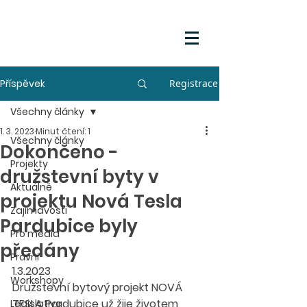
Příspěvek
Registrace
Všechny články
1. 3. 2023
Minut čtení: 1
Všechny články
Dokončeno -
Projekty
družstevní byty v
Aktuálně
projektu Nová Tesla
Zajímavosti
Pardubice byly
Pro média
předány
Právní
1.3.2023
Workshopy
Družstevní bytový projekt NOVÁ 
TESLA Pardubice už žije životem 
Legislativa