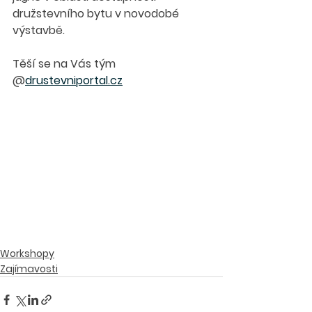
družstevního bytu v novodobé 
výstavbě. 
Těší se na Vás tým 
@
drustevniportal.cz
Workshopy
Zajímavosti