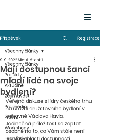
Příspěvek
Registrace
Všechny články
9. 9. 2022
Minut čtení: 1
Všechny články
Mají dostupnou šanci
Projekty
mladí lidé na svoje
Aktuálně
bydlení?
Zajímavosti
Veřejná diskuse s lídry českého trhu 
Pro média
na úrovni družstevního bydlení v 
knihovně Václava Havla.
Právní
Jedinečná příležitost se zeptat 
Workshopy
osobně na to, co Vám stále není 
jasné v oblasti dostupnosti 
Legislativa