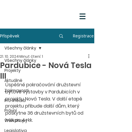
Příspěvek
Registrace
Všechny články
21. 10. 2024
Minut čtení: 1
Všechny články
Pardubice - Nová Tesla
Projekty
III
Aktuálně
Úspěšné pokračování družstevní 
Zajímavosti
bytové výstavby v Pardubicích v 
projektu Nová Tesla. V další etapě 
Pro média
projektu přibude další dům, který 
Právní
poskytne 36 družstevních bytů od 
1+kk po 4+kk. 
Workshopy
Legislativa