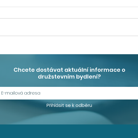
Veřejné prostory se
Aktu
stávají srdcem nových
dru
čtvrtí
Chcete dostávat aktuální informace o
družstevním bydlení?
Přihlásit se k odběru