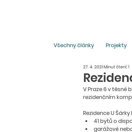
Všechny články
Projekty
27. 4. 2021
Minut čtení: 1
Pro média
Právní
Reziden
V Praze 6 v těsné 
rezidenčním kompl
Rezidence U Šárky 
41 bytů o disp
garážové nebo 