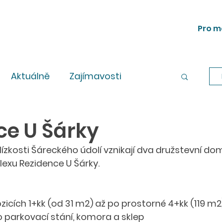
Pro m
Aktuálně
Zajímavosti
Workshopy
Legislativa
ce U Šárky
blízkosti Šáreckého údolí vznikají dva družstevní d
exu Rezidence U Šárky.
I
ozicích 1+kk (od 31 m2) až po prostorné 4+kk (119 m2
parkovací stání, komora a sklep 