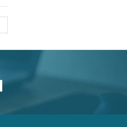
ální projekty
žstevního bydlení