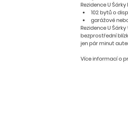
Rezidence U Šárky I
102 bytů o disp
garážové nebo 
Rezidence U Šárky 
bezprostřední blíz
jen pár minut aute
Více informací o pr