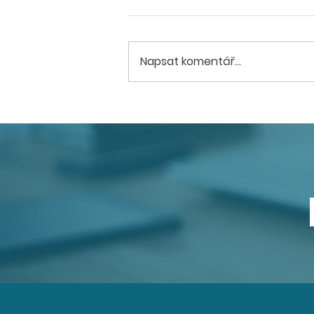
Napsat komentář...
Hradec Králové
družstevní byty