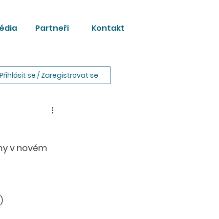
édia
Partneři
Kontakt
Přihlásit se / Zaregistrovat se
omy v novém 
)