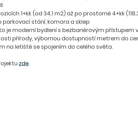
II
ozicích 1+kk (od 34,1 m2) až po prostorné 4+kk (118
parkovací stání, komora a sklep 
to je moderní bydlení s bezbariérovým přístupem v
kosti přírody, výbornou dostupností metrem do cen
m na letiště se spojením do celého světa.
ojektu 
zde
.