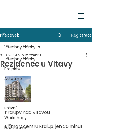
Příspěvek
Registrace
Všechny články
3. 10. 2024
Minut čtení: 1
Všechny články
Rezidence u Vltavy
Projekty
Aktuálně
Zajímavosti
Pro média
Právní
Kralupy nad Vltavou
Workshopy
Přímo v centru Kralup, jen 30 minut 
Legislativa