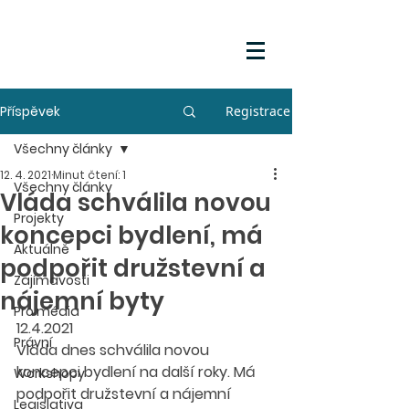
Příspěvek
Registrace
Všechny články
12. 4. 2021
Minut čtení: 1
Všechny články
Vláda schválila novou
Projekty
koncepci bydlení, má
Aktuálně
podpořit družstevní a
Zajímavosti
nájemní byty
Pro média
12.4.2021
Právní
Vláda dnes schválila novou 
koncepci bydlení na další roky. Má 
Workshopy
podpořit družstevní a nájemní 
Legislativa