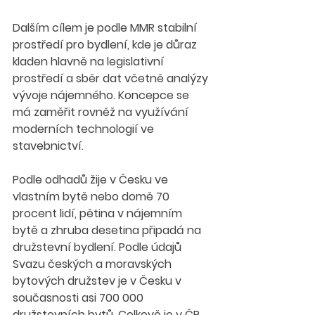
Dalším cílem je podle MMR stabilní 
prostředí pro bydlení, kde je důraz 
kladen hlavně na legislativní 
prostředí a sběr dat včetně analýzy 
vývoje nájemného. Koncepce se 
má zaměřit rovněž na využívání 
moderních technologií ve 
stavebnictví.
Podle odhadů žije v Česku ve 
vlastním bytě nebo domě 70 
procent lidí, pětina v nájemním 
bytě a zhruba desetina připadá na 
družstevní bydlení. Podle údajů 
Svazu českých a moravských 
bytových družstev je v Česku v 
současnosti asi 700 000 
družstevních bytů. Celkově je v ČR 