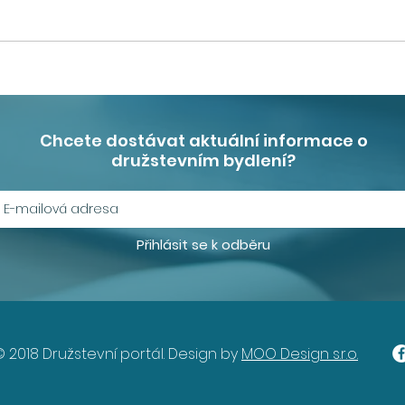
CEEC Research zahajuje
Čle
sérii krajských konferencí
moc
o dostupném bydlení.
uvé
Chcete dostávat aktuální informace o
přiz
družstevním bydlení?
Přihlásit se k odběru
© 2018 Družstevní portál. Design by
MOO Design s.r.o.