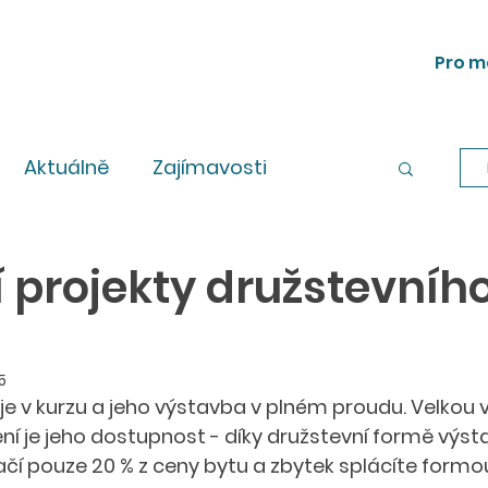
Pro m
Aktuálně
Zajímavosti
Workshopy
Legislativa
 projekty družstevníh
5
 je v kurzu a jeho výstavba v plném proudu. Velkou
ní je jeho dostupnost - díky družstevní formě výst
tačí pouze 20 % z ceny bytu a zbytek splácíte form