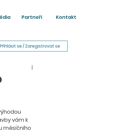
édia
Partneři
Kontakt
Přihlásit se / Zaregistrovat se
o
 výhodou 
avby vám k 
ou měsíčního 