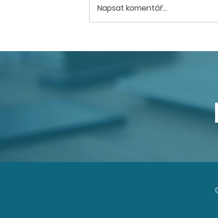
Napsat komentář...
Hradec Králové
družstevní byty