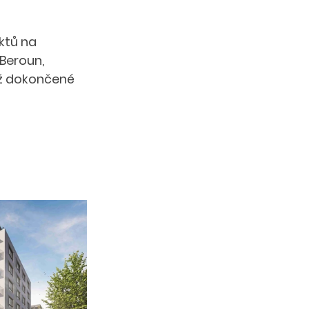
ktů na 
Beroun, 
již dokončené 