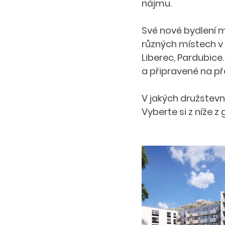
nájmu. 
Své nové bydlení m
různých místech v 
Liberec, Pardubice.
a připravené na p
V jakých družstevn
Vyberte si z níže z 