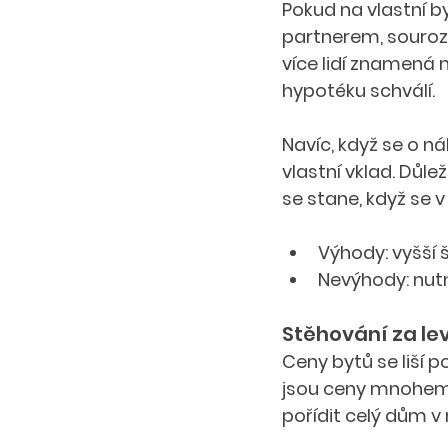
Pokud na vlastní b
partnerem, souroz
více lidí znamená 
hypotéku schválí.
Navíc, když se o ná
vlastní vklad. Důle
se stane, když se 
Výhody: vyšší 
Nevýhody: nutn
Stěhování za le
Ceny bytů se liší p
jsou ceny mnohem n
pořídit celý dům 