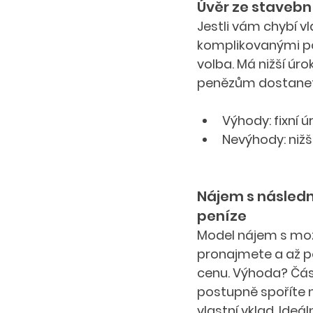
Úvěr ze stavebn
Jestli vám chybí v
komplikovanými po
volba. Má nižší úro
penězům dostanet
Výhody: fixní ú
Nevýhody: nižší
Nájem s následn
peníze
Model nájem s mož
pronajmete a až 
cenu. Výhoda? Část
postupně spoříte n
vlastní vklad. Ideál