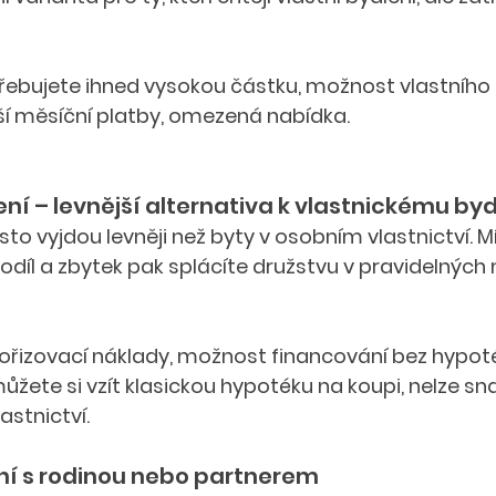
ebujete ihned vysokou částku, možnost vlastního b
ší měsíční platby, omezená nabídka.
ní – levnější alternativa k vlastnickému byd
sto vyjdou levněji než byty v osobním vlastnictví. 
podíl a zbytek pak splácíte družstvu v pravidelných
pořizovací náklady, možnost financování bez hypot
žete si vzít klasickou hypotéku na koupi, nelze sn
astnictví.
ní s rodinou nebo partnerem