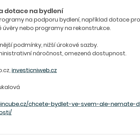
a dotace na bydlení
programy na podporu bydlení, například dotace pr
é úvěry nebo programy na rekonstrukce.
ější podmínky, nižší úrokové sazby.
inistrativní náročnost, omezená dostupnost.
.cz, 
investicniweb.cz
oukalová
incube.cz/chcete-bydlet-ve-svem-ale-nemate-d
sti/