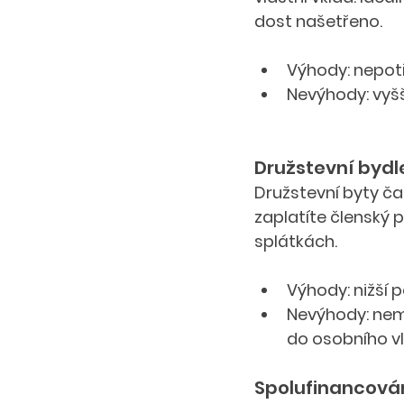
dost našetřeno.
Výhody: nepotř
Nevýhody: vyš
Družstevní bydle
Družstevní byty ča
zaplatíte členský 
splátkách.
Výhody: nižší 
Nevýhody: nemů
do osobního vl
Spolufinancová