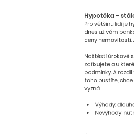
Hypotéka – stále
Pro většinu lidí je
dnes už vám banka 
ceny nemovitosti. 
Naštěstí úrokové sa
zafixujete a u kte
podmínky. A rozdíl
toho pustíte, chce
vyzná.
Výhody: dlouhá
Nevýhody: nutn