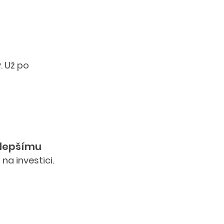
. Už po 
k lepšímu
 investici. 