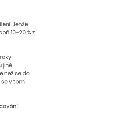
lení. Jenže 
oň 10–20 % z 
roky 
 jiné 
e než se do 
 se v tom 
cování.