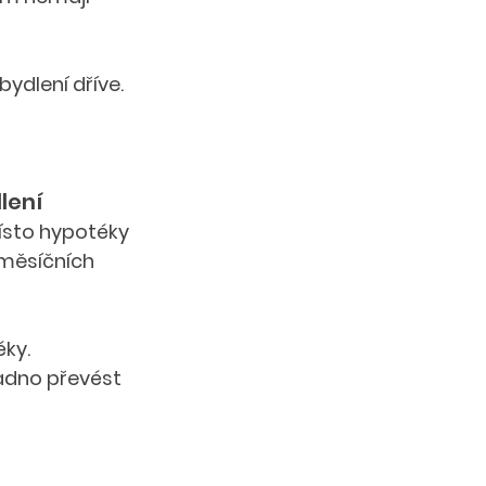
ydlení dříve.
lení
Místo hypotéky 
 měsíčních 
éky.
adno převést 