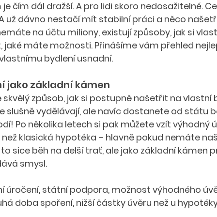
 je čím dál dražší. A pro lidi skoro nedosažitelné. Ce
A už dávno nestačí mít stabilní práci a něco našetř
nemáte na účtu miliony, existují způsoby, jak si vla
t, jaké máte možnosti. Přinášíme vám přehled nejlep
vlastnímu bydlení usnadní.
í jako základní kámen
 skvělý způsob, jak si postupně našetřit na vlastní b
 slušně vydělávají, ale navíc dostanete od státu b
odí! Po několika letech si pak můžete vzít výhodný úv
e než klasická hypotéka – hlavně pokud nemáte na
e to sice běh na delší trať, ale jako základní kámen 
dává smysl.
ní úročení, státní podpora, možnost výhodného úvě
há doba spoření, nižší částky úvěru než u hypotéky