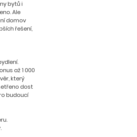
ny bytů i 
eno. Ale 
stní domov 
ších řešení, 
ydlení. 
onus až 1 000 
ěr, který 
šetřeno dost 
pro budoucí 
ru.
.