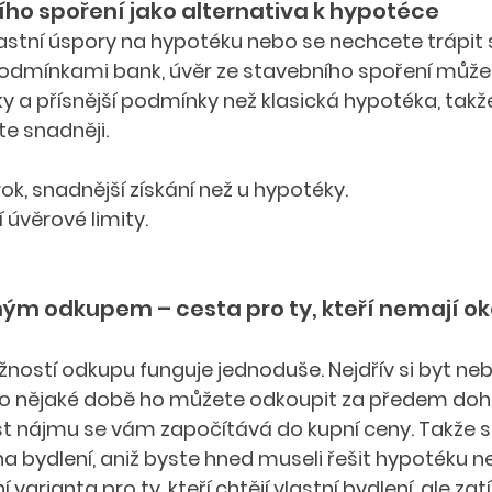
ího spoření jako alternativa k hypotéce
lastní úspory na hypotéku nebo se nechcete trápit 
dmínkami bank, úvěr ze stavebního spoření může 
ky a přísnější podmínky než klasická hypotéka, takže
e snadněji.
rok, snadnější získání než u hypotéky.
 úvěrové limity.
ým odkupem – cesta pro ty, kteří nemají ok
ností odkupu funguje jednoduše. Nejdřív si byt ne
po nějaké době ho můžete odkoupit za předem do
 nájmu se vám započítává do kupní ceny. Takže si
a bydlení, aniž byste hned museli řešit hypotéku ne
ní varianta pro ty, kteří chtějí vlastní bydlení, ale za