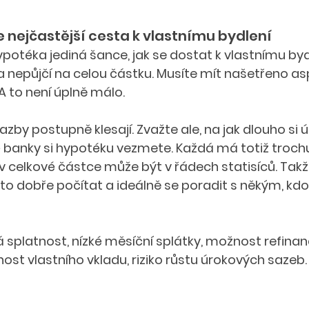
 nejčastější cesta k vlastnímu bydlení
 hypotéka jediná šance, jak se dostat k vlastnímu byd
nepůjčí na celou částku. Musíte mít našetřeno asp
A to není úplně málo.
zby postupně klesají. Zvažte ale, na jak dlouho si ú
ré banky si hypotéku vezmete. Každá má totiž trochu
 v celkové částce může být v řádech statisíců. Takž
 to dobře počítat a ideálně se poradit s někým, kdo
 splatnost, nízké měsíční splátky, možnost refinan
ost vlastního vkladu, riziko růstu úrokových sazeb.