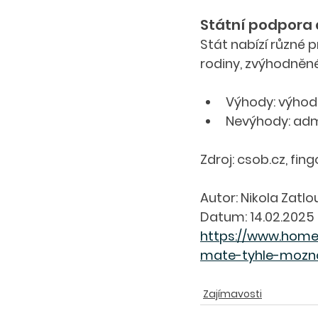
Státní podpora 
Stát nabízí různé 
rodiny, zvýhodněn
Výhody: výhodn
Nevýhody: adm
Zdroj: csob.cz, fingo
Autor: Nikola Zatl
Datum: 14.02.2025
https://www.home
mate-tyhle-mozno
Zajímavosti