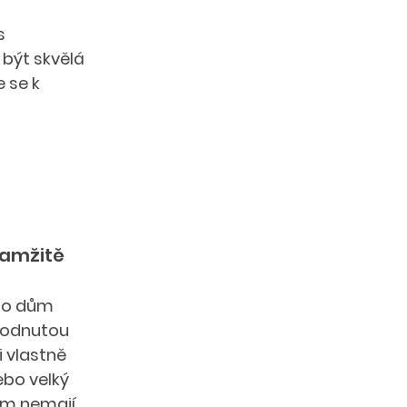
s 
být skvělá 
 se k 
amžitě 
bo dům 
hodnutou 
 vlastně 
bo velký 
tím nemají 