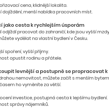
řizovací cena, klidnější lokalita.
í dojíždění, menší nabídka pracovních míst.
čí jako cesta k rychlejším úsporám
 odjíždí pracovat do zahraničí, kde jsou vyšší mzdy
můžete vydělat na vlastní bydlení v Česku.
ší spoření, vyšší příjmy.
ost opustit rodinu a přátele.
 koupit levnější a postupně se propracovat 
rahou nemovitost, můžete začít s menším bytem na
časem ho vyměníte za větší.
cení investice, postupná cesta k lepšímu bydlení.
nost správy nájemníků.