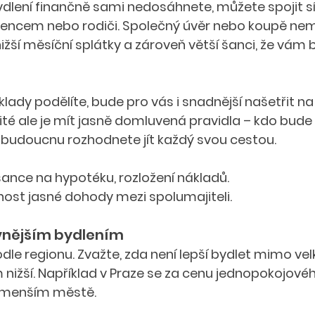
ydlení finančně sami nedosáhnete, můžete spojit síl
encem nebo rodiči. Společný úvěr nebo koupě nem
nižší měsíční splátky a zároveň větší šanci, že vám 
klady podělíte, bude pro vás i snadnější našetřit n
žité ale je mít jasně domluvená pravidla – kdo bude 
v budoucnu rozhodnete jít každý svou cestou.
šance na hypotéku, rozložení nákladů.
ost jasné dohody mezi spolumajiteli.
vnějším bydlením
odle regionu. Zvažte, zda není lepší bydlet mimo ve
ižší. Například v Praze se za cenu jednopokojovéh
v menším městě.