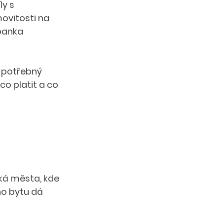
y s 
ovitosti na 
banka 
a potřebný 
co platit a co 
lká města, kde 
o bytu dá 