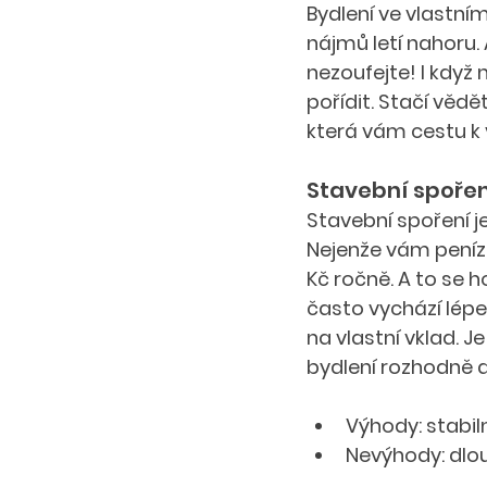
Bydlení ve vlastním
nájmů letí nahoru. 
nezoufejte! I když 
pořídit. Stačí vědě
která vám cestu k 
Stavební spořen
Stavební spoření je
Nejenže vám peníze
Kč ročně. A to se h
často vychází lép
na vlastní vklad. J
bydlení rozhodně 
Výhody: stabil
Nevýhody: dlou