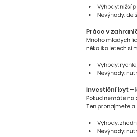
Výhody: nižší po
Nevýhody: delš
Práce v zahrani
Mnoho mladých lidí
několika letech si 
Výhody: rychlej
Nevýhody: nutn
Investiční byt –
Pokud nemáte na d
Ten pronajmete a 
Výhody: zhodno
Nevýhody: nut