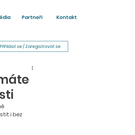
édia
Partneři
Kontakt
Přihlásit se / Zaregistrovat se
emáte
sti
ně 
tit i bez 