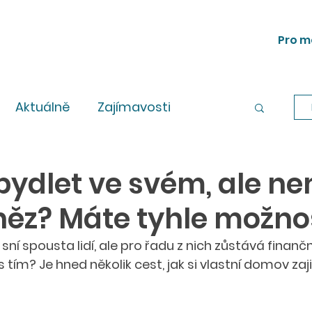
Pro m
Aktuálně
Zajímavosti
Workshopy
Legislativa
bydlet ve svém, ale n
něz? Máte tyhle možno
sní spousta lidí, ale pro řadu z nich zůstává finanč
 tím? Je hned několik cest, jak si vlastní domov zajis