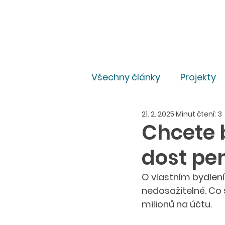
Všechny články
Projekty
21. 2. 2025
Minut čtení: 3
Pro média
Právní
Chcete 
dost pe
O vlastním bydlení 
nedosažitelné. Co s
milionů na účtu. 