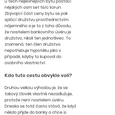
u těch nejlevnějších bytů postačí 
nějakých osm set tisíc korun. 
Zbývající část ceny bytu se pak 
splácí družstvu prostřednictvím 
nájemného a je to z toho důvodu, 
že nositelem bankovního úvěru je 
družstvo, nikoli ten jednotlivec. To 
znamená, ten člen družstva 
nepotřebuje hypotéku jako v 
případě, kdyby to kupoval do 
osobního vlastnictví.
Kdo tuto cestu obvykle volí?
Druhou velkou výhodou je, že se 
takový člověk vlastně nezadlužuje, 
protože není nositelem úvěru. 
Dneska se totiž často stává, že když 
někdo přijde do banky a chce si 