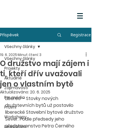
Příspěvek
Registrace
Všechny články
19. 6. 2025
Minut čtení: 3
Všechny články
O družstvo mají zájem i
Projekty
ti, kteří dřív uvažovali
Aktuálně
jen o vlastním bytě
Zajímavosti
Aktualizováno:
20. 6. 2025
Pro média
Liberec – Stovky nových 
družstevních bytů už postavilo 
Právní
liberecké Stavební bytové družstvo 
Workshopy
Sever. Podle předsedy jeho 
představenstva Petra Černého 
Legislativa