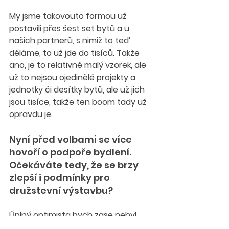
My jsme takovouto formou už 
postavili přes šest set bytů a u 
našich partnerů, s nimiž to teď 
děláme, to už jde do tisíců. Takže 
ano, je to relativně malý vzorek, ale 
už to nejsou ojedinělé projekty a 
jednotky či desítky bytů, ale už jich 
jsou tisíce, takže ten boom tady už 
opravdu je.
Nyní před volbami se více 
hovoří o podpoře bydlení. 
Očekáváte tedy, že se brzy 
zlepší i podmínky pro 
družstevní výstavbu?
Úplný optimista bych zase nebyl. 
Samozřejmě že před těmito volbami 