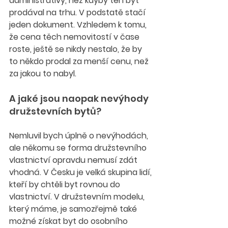
administrativy, než kdyby ten byt 
prodával na trhu. V podstatě stačí 
jeden dokument. Vzhledem k tomu, 
že cena těch nemovitostí v čase 
roste, ještě se nikdy nestalo, že by 
to někdo prodal za menší cenu, než 
za jakou to nabyl.
A jaké jsou naopak nevýhody 
družstevních bytů?
Nemluvil bych úplně o nevýhodách, 
ale někomu se forma družstevního 
vlastnictví opravdu nemusí zdát 
vhodná. V Česku je velká skupina lidí, 
kteří by chtěli byt rovnou do 
vlastnictví. V družstevním modelu, 
který máme, je samozřejmě také 
možné získat byt do osobního 