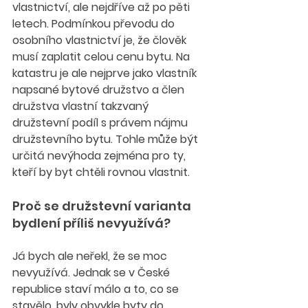
vlastnictví, ale nejdříve až po pěti 
letech. Podmínkou převodu do 
osobního vlastnictví je, že člověk 
musí zaplatit celou cenu bytu. Na 
katastru je ale nejprve jako vlastník 
napsané bytové družstvo a člen 
družstva vlastní takzvaný 
družstevní podíl s právem nájmu 
družstevního bytu. Tohle může být 
určitá nevýhoda zejména pro ty, 
kteří by byt chtěli rovnou vlastnit.
Proč se družstevní varianta 
bydlení příliš nevyužívá?
Já bych ale neřekl, že se moc 
nevyužívá. Jednak se v České 
republice staví málo a to, co se 
stavělo, byly obvykle byty do 