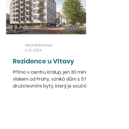
veronikakrohova
3. 10. 2024
Rezidence u Vltavy
Přímo v centru Kralup, jen 30 minut
vlakem od Prahy, vzniká dům s 57
družstevními byty, který je součástí
nové zástavby 8 bytových domů.